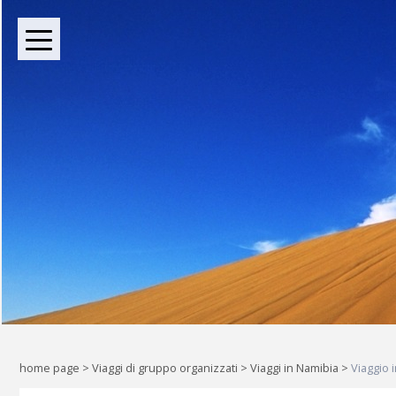
BOUTIQUE TOUR OPERATOR INDIPENDENTE DAL 2004
Oltre le rotte comuni: l
Liberi di esplorare il mondo, a
home page
>
Viaggi di gruppo organizzati
>
Viaggi in Namibia
>
Viaggio 