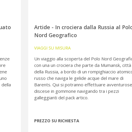
tuato
Artide - In crociera dalla Russia al Pol
Nord Geografico
VIAGGI SU MISURA
ienze
Un viaggio alla scoperta del Polo Nord Geografi
ore
con una un crociera che parte da Mumansk, città
iene
della Russia, a bordo di un rompighiaccio atomic
 uno
russo che naviga le gelide acque del mare di
 della
Barents. Qui si potranno effettuare avventuros
discese in gommone navigando tra i pezzi
galleggianti del pack artico.
PREZZO SU RICHIESTA