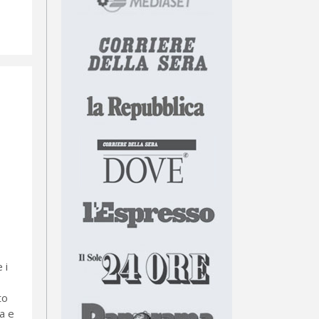
 i
to
ta e