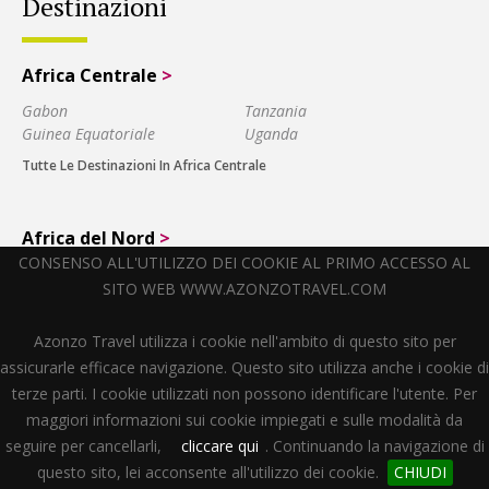
Destinazioni
Africa Centrale
>
Gabon
Tanzania
Guinea Equatoriale
Uganda
Tutte Le Destinazioni In Africa Centrale
Africa del Nord
>
CONSENSO ALL'UTILIZZO DEI COOKIE AL PRIMO ACCESSO AL
Algeria
Marocco
SITO WEB WWW.AZONZOTRAVEL.COM
Etiopia
Tutte Le Destinazioni In Africa Del Nord
Azonzo Travel utilizza i cookie nell'ambito di questo sito per
assicurarle efficace navigazione. Questo sito utilizza anche i cookie di
terze parti. I cookie utilizzati non possono identificare l'utente. Per
Africa del Sud
>
maggiori informazioni sui cookie impiegati e sulle modalità da
Angola
Namibia
seguire per cancellarli,
cliccare qui
. Continuando la navigazione di
Botswana
Réunion
questo sito, lei acconsente all'utilizzo dei cookie.
CHIUDI
Madagascar
Sudafrica