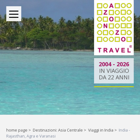
BOUTIQUE TOUR OPERATOR INDIPENDENTE DAL 2004
2004 - 2026
IN VIAGGIO
DA 22 ANNI
Oltre le rotte comuni:
la tua esperienza
esclusiva.
Liberi di esplorare il mondo,
home page
>
Destinazioni: Asia Centrale
>
Viaggi in India
>
India -
Rajasthan, Agra e Varanasi