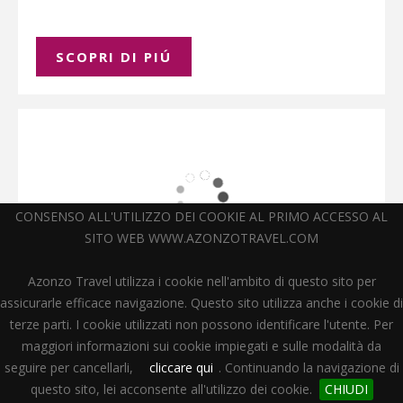
SCOPRI DI PIÚ
CONSENSO ALL'UTILIZZO DEI COOKIE AL PRIMO ACCESSO AL
SITO WEB WWW.AZONZOTRAVEL.COM
Azonzo Travel utilizza i cookie nell'ambito di questo sito per
assicurarle efficace navigazione. Questo sito utilizza anche i cookie di
Giappone - Tra i fiori di ciliegio, sulle
terze parti. I cookie utilizzati non possono identificare l'utente. Per
orme dei samurai.
maggiori informazioni sui cookie impiegati e sulle modalità da
seguire per cancellarli,
cliccare qui
. Continuando la navigazione di
VIAGGI SU MISURA
questo sito, lei acconsente all'utilizzo dei cookie.
CHIUDI