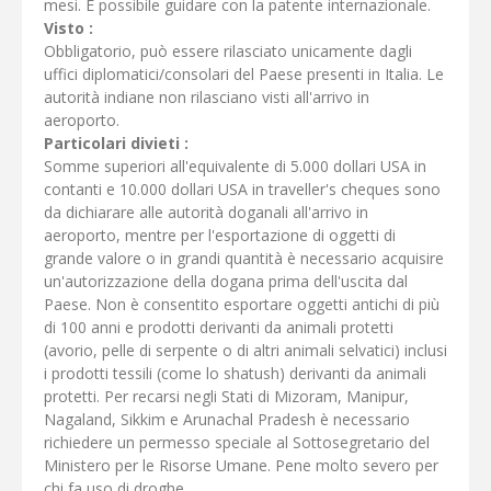
mesi. È possibile guidare con la patente internazionale.
Visto :
Obbligatorio, può essere rilasciato unicamente dagli
uffici diplomatici/consolari del Paese presenti in Italia. Le
autorità indiane non rilasciano visti all'arrivo in
aeroporto.
Particolari divieti :
Somme superiori all'equivalente di 5.000 dollari USA in
contanti e 10.000 dollari USA in traveller's cheques sono
da dichiarare alle autorità doganali all'arrivo in
aeroporto, mentre per l'esportazione di oggetti di
grande valore o in grandi quantità è necessario acquisire
un'autorizzazione della dogana prima dell'uscita dal
Paese. Non è consentito esportare oggetti antichi di più
di 100 anni e prodotti derivanti da animali protetti
(avorio, pelle di serpente o di altri animali selvatici) inclusi
i prodotti tessili (come lo shatush) derivanti da animali
protetti. Per recarsi negli Stati di Mizoram, Manipur,
Nagaland, Sikkim e Arunachal Pradesh è necessario
richiedere un permesso speciale al Sottosegretario del
Ministero per le Risorse Umane. Pene molto severo per
chi fa uso di droghe.