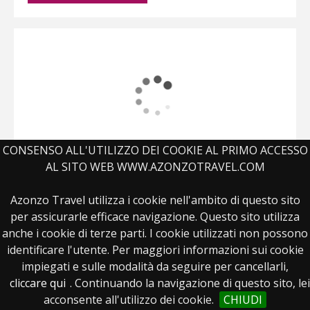
CONSENSO ALL'UTILIZZO DEI COOKIE AL PRIMO ACCESSO
AL SITO WEB WWW.AZONZOTRAVEL.COM
Azonzo in India: Rajasthan, Agra e
Azonzo Travel utilizza i cookie nell'ambito di questo sito
Varanasi
per assicurarle efficace navigazione. Questo sito utilizza
anche i cookie di terze parti. I cookie utilizzati non possono
VIAGGI PRONTI DI GRUPPO
identificare l'utente. Per maggiori informazioni sui cookie
Un viaggio alla scoperta delle città del Rajasthan, di
impiegati e sulle modalità da seguire per cancellarli,
Agra e della città santa Varanasi.
cliccare qui
. Continuando la navigazione di questo sito, lei
acconsente all'utilizzo dei cookie.
CHIUDI