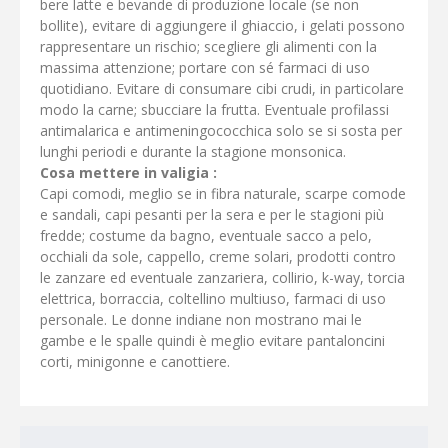
bere latte e bevande di produzione locale (se non
bollite), evitare di aggiungere il ghiaccio, i gelati possono
rappresentare un rischio; scegliere gli alimenti con la
massima attenzione; portare con sé farmaci di uso
quotidiano. Evitare di consumare cibi crudi, in particolare
modo la carne; sbucciare la frutta. Eventuale profilassi
antimalarica e antimeningococchica solo se si sosta per
lunghi periodi e durante la stagione monsonica.
Cosa mettere in valigia :
Capi comodi, meglio se in fibra naturale, scarpe comode
e sandali, capi pesanti per la sera e per le stagioni più
fredde; costume da bagno, eventuale sacco a pelo,
occhiali da sole, cappello, creme solari, prodotti contro
le zanzare ed eventuale zanzariera, collirio, k-way, torcia
elettrica, borraccia, coltellino multiuso, farmaci di uso
personale. Le donne indiane non mostrano mai le
gambe e le spalle quindi è meglio evitare pantaloncini
corti, minigonne e canottiere.