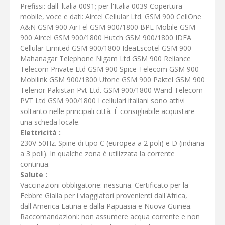
Prefissi: dall' ltalia 0091; per l'Italia 0039 Copertura
mobile, voce e dati: Aircel Cellular Ltd. GSM 900 CellOne
A&N GSM 900 AirTel GSM 900/1800 BPL Mobile GSM
900 Aircel GSM 900/1800 Hutch GSM 900/1800 IDEA
Cellular Limited GSM 900/1800 IdeaEscotel GSM 900
Mahanagar Telephone Nigam Ltd GSM 900 Reliance
Telecom Private Ltd GSM 900 Spice Telecom GSM 900
Mobilink GSM 900/1800 Ufone GSM 900 Paktel GSM 900
Telenor Pakistan Pvt Ltd. GSM 900/1800 Warid Telecom
PVT Ltd GSM 900/1800 I cellulari italiani sono attivi
soltanto nelle principali città. È consigliabile acquistare
una scheda locale.
Elettricità :
230V 50Hz. Spine di tipo C (europea a 2 poli) e D (indiana
a 3 poli). In qualche zona è utilizzata la corrente
continua.
Salute :
Vaccinazioni obbligatorie: nessuna. Certificato per la
Febbre Gialla per i viaggiatori provenienti dall'Africa,
dall'America Latina e dalla Papuasia e Nuova Guinea.
Raccomandazioni: non assumere acqua corrente e non