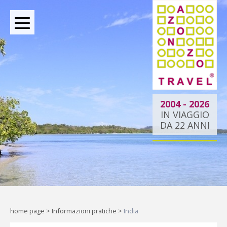
BOUTIQUE TOUR OPERATOR INDIPENDENTE DAL
2004
2004 - 2026
IN VIAGGIO
DA 22 ANNI
Dietro ogni viaggio ci
siamo noi.
Indipendenti per scelta, al tuo
fianco per passione.
home page
>
Informazioni pratiche
>
India