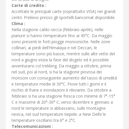
Carte di credito :
Accettate le principali carte (soprattutto VISA) nei grandi
centri. Prelievo presso gli sportelli bancomat disponibile.
Clima :
Nella stagione caldo-secca (febbraio-aprile), nelle
pianure si hanno temperature fino ai 45°C. Da maggio
sono presenti le forti piogge monsoniche. Nelle zone
collinari, ai piedi dell’Himalaya e nel Deccan, le
temperature sono più basse, mentre sulle alte vette del
nord a giugno inizia la fase del disgelo ed è possibile
avventurarsi col trekking. Da maggio a ottobre, prima
nel sud, poi al nord, si ha la stagione piovosa dei
monsoni con conseguente aumento del tasso di umidità
e temperature medie di 30°C. Piove tutti i giorni e il
rischio di frane e inondazioni è rilevante. Da ottobre a
febbraio si ha una stagione fresca con minime di 7°-15°
C e massime di 20°-30° C; verso dicembre e gennaio a
nord le temperature si abbassano, sulle montagne
nevica, nel sud temperature tiepide: a New Delhi le
temperature oscillano tra 6° e 2°C.
Telecomunicazioni :