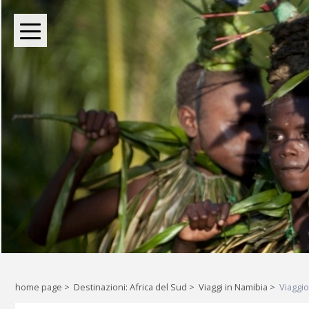
BOUTIQUE TOUR OPERATOR INDIPENDENTE DAL 2004
Oltre le rotte comuni: l
Liberi di esplorare il mondo, a
home page
>
Destinazioni: Africa del Sud
>
Viaggi in Namibia
>
Viaggio