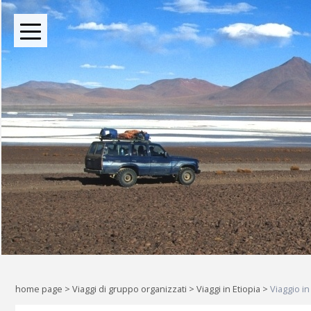
BOUTIQUE TOUR OPERATOR INDIPENDENTE DAL 2004
Oltre le rotte comuni: l
Liberi di esplorare il mondo, a
home page
>
Viaggi di gruppo organizzati
>
Viaggi in Etiopia
>
Viaggio i