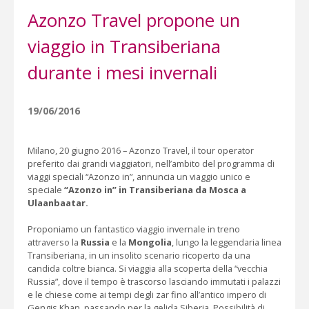
Azonzo Travel propone un
viaggio in Transiberiana
durante i mesi invernali
19/06/2016
Milano, 20 giugno 2016 – Azonzo Travel, il tour operator
preferito dai grandi viaggiatori, nell’ambito del programma di
viaggi speciali “Azonzo in”, annuncia un viaggio unico e
speciale
“Azonzo in” in Transiberiana da Mosca a
Ulaanbaatar.
Proponiamo un fantastico viaggio invernale in treno
attraverso la
Russia
e la
Mongolia
, lungo la leggendaria linea
Transiberiana, in un insolito scenario ricoperto da una
candida coltre bianca. Si viaggia alla scoperta della “vecchia
Russia”, dove il tempo è trascorso lasciando immutati i palazzi
e le chiese come ai tempi degli zar fino all’antico impero di
Gengis Khan, passando per la gelida Siberia. Possibilità di