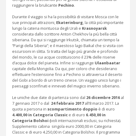
raggiungere la brulicante
Pechino
.
Durante il viaggio si ha la possibilità di visitare Mosca con le
sue principali attrazioni,
Ekaterinburg
, la città più importante
lungo la catena montuosa degli Urali e
Krasnoyarsk
considerata dallo scrittore Anton Chekhov la più bella città
siberiana. Da qui si raggiunge Irkutsk, chiamata un tempo la
“Parigi della Siberia”; e il maestoso lago Baikal che si visita con
escursioni in slitta. Si tratta del lago più grande e profondo
del mondo, le cui acque costituiscono il 23% delle riserve
d’acqua dolce del pianeta. Infine si raggiunge
Ulaanbaatar
capitale della Mongolia. Da qui, per coloro che desiderano
effettuare l’estensione fino a Pechino si attraversa il deserto
del Gobi a bordo di un treno cinese. Un viaggio unico lungo i
paesaggi sconfinati e innevati del magico inverno siberiano.
Le uniche due date di partenza sono dal
26 dicembre 2016
al
7 gennaio 2017 o dal
24 febbraio 2017
all’8 marzo 2017. La
quota a persona in
scompartimento doppio
è di euro
4.400,00 in Categoria Classic
e di euro
6.450,00 in
Categoria Bolshoi (
voli internazionali esclusi, su richiesta).
Supplemento cabina singola euro 2000,00 in Categoria
Classic e di euro 4.250,00 in Categoria Bolshoi. Il programma