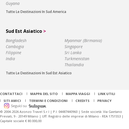
Guyana
Tutte Le Destinazioni In Sud America
Sud Est Asiatico
>
Bangladesh
Myanmar (Birmania)
Cambogia
Singapore
Filippine
Sri Lanka
India
Turkmenistan
Thailandia
Tutte Le Destinazioni In Sud Est Asiatico
CONTATTACI
MAPPA DEL SITO
MAPPA VIAGGI
LINK UTILI
SITI AMICI
TERMINI E CONDIZIONI
CREDITS
PRIVACY
© 2004-2026 Azonzo Travel S.r.l | P.I. 04487440960 | Sede società: Via Gaetano
Previati, 9 - 20149 Milano | Uff. Registro delle imprese di Milano - REA 1751553 |
Capitale sociale € 80.000,00