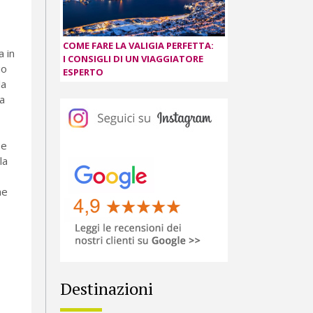
COME FARE LA VALIGIA PERFETTA:
a in
I CONSIGLI DI UN VIAGGIATORE
io
ESPERTO
la
a
 e
la
he
Destinazioni