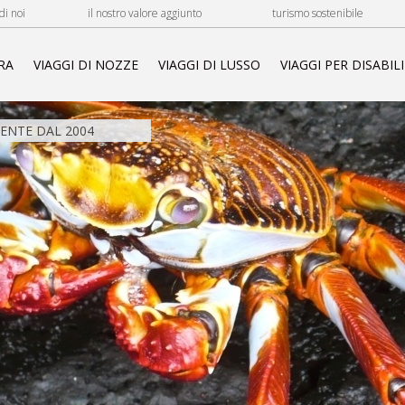
di noi
il nostro valore aggiunto
turismo sostenibile
RA
VIAGGI DI NOZZE
VIAGGI DI LUSSO
VIAGGI PER DISABILI
NTE DAL 2004