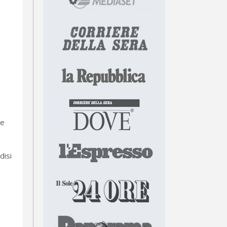
ie
disi