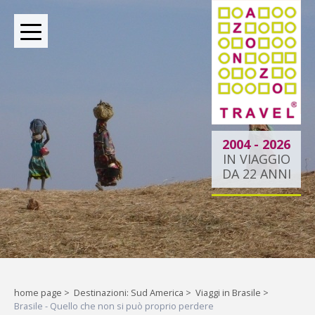
BOUTIQUE TOUR OPERATOR INDIPENDENTE DAL 2004
2004 - 2026
IN VIAGGIO
DA 22 ANNI
Oltre le rotte comuni:
la tua esperienza
esclusiva.
Liberi di esplorare il mondo,
home page
>
Destinazioni: Sud America
>
Viaggi in Brasile
>
Brasile - Quello che non si può proprio perdere