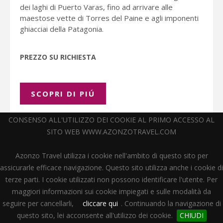
dei laghi di Puerto Varas, fino ad arrivare alle
maestose vette di Torres del Paine e agli imponenti
ghiacciai della Patagonia.
PREZZO SU RICHIESTA
SCOPRI DI PIÚ
CONSENSO ALL'UTILIZZO DEI COOKIE AL PRIMO ACCESSO AL
SITO WEB WWW.AZONZOTRAVEL.COM
Azonzo Travel utilizza i cookie nell'ambito di questo sito per
assicurarle efficace navigazione. Questo sito utilizza anche i cookie di
terze parti. I cookie utilizzati non possono identificare l'utente. Per
maggiori informazioni sui cookie impiegati e sulle modalità da
seguire per cancellarli,
cliccare qui
. Continuando la navigazione di
questo sito, lei acconsente all'utilizzo dei cookie.
CHIUDI