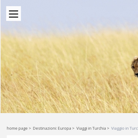
BOUTIQUE TOUR OPERATOR INDIPENDENTE DAL 2004
Oltre le rotte comuni: l
Liberi di esplorare il mondo, a
home page
>
Destinazioni: Europa
>
Viaggi in Turchia
>
Viaggio in Turc