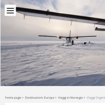
BOUTIQUE TOUR OPERATOR INDIPENDENTE DAL 2004
Oltre le rotte comuni: l
Liberi di esplorare il mondo, a
home page
>
Destinazioni: Europa
>
Viaggi in Norvegia
>
Viaggi Organi