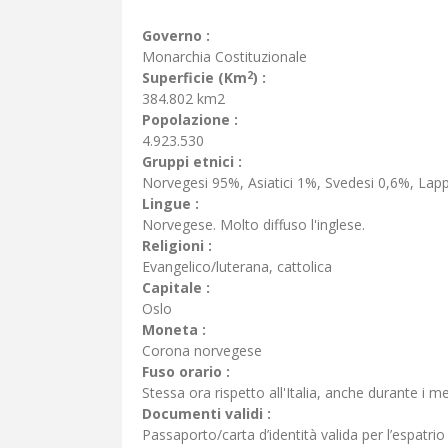
Governo :
Monarchia Costituzionale
2
Superficie (Km
) :
384.802 km2
Popolazione :
4.923.530
Gruppi etnici :
Norvegesi 95%, Asiatici 1%, Svedesi 0,6%, Lapp
Lingue :
Norvegese. Molto diffuso l'inglese.
Religioni :
Evangelico/luterana, cattolica
Capitale :
Oslo
Moneta :
Corona norvegese
Fuso orario :
Stessa ora rispetto all'Italia, anche durante i mes
Documenti validi :
Passaporto/carta d’identità valida per l’espatrio