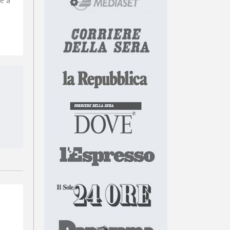
re a
,