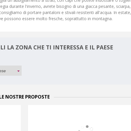
lia un abbigliamento a strati, con capi che potete indossare o toglie
egia durante l'inverno, avrete bisogno di una giacca pesante, sciarpa,
nsigliamo di portare pantaloni e stivali resistenti all'acqua. In estate
stive possono essere molto fresche, soprattutto in montagna.
I LA ZONA CHE TI INTERESSA E IL PAESE
LE NOSTRE PROPOSTE