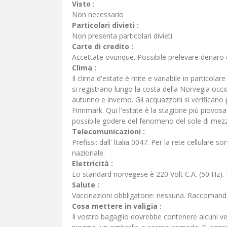
Visto :
Non necessario
Particolari divieti :
Non presenta particolari divieti.
Carte di credito :
Accettate ovunque. Possibile prelevare denaro 
Clima :
Il clima d'estate è mite e variabile in particolar
si registrano lungo la costa della Norvegia occid
autunno e inverno. Gli acquazzoni si verificano 
Finnmark. Qui l'estate è la stagione più piovosa 
possibile godere del fenomeno del sole di mez
Telecomunicazioni :
Prefissi: dall' ltalia 0047. Per la rete cellulare
nazionale.
Elettricità :
Lo standard norvegese è 220 Volt C.A. (50 Hz). 
Salute :
Vaccinazioni obbligatorie: nessuna. Raccomand
Cosa mettere in valigia :
Il vostro bagaglio dovrebbe contenere alcuni ves