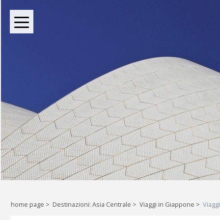
BOUTIQUE TOUR OPERATOR INDIPENDENTE DAL 2004
Oltre le rotte comuni: l
Liberi di esplorare il mondo, a
home page
>
Destinazioni: Asia Centrale
>
Viaggi in Giappone
>
Viagg