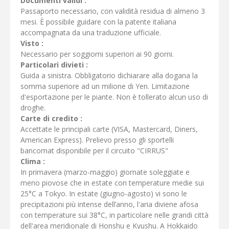
Documenti validi :
Passaporto necessario, con validità residua di almeno 3
mesi. È possibile guidare con la patente italiana
accompagnata da una traduzione ufficiale.
Visto :
Necessario per soggiorni superiori ai 90 giorni.
Particolari divieti :
Guida a sinistra. Obbligatorio dichiarare alla dogana la
somma superiore ad un milione di Yen. Limitazione
d'esportazione per le piante. Non è tollerato alcun uso di
droghe.
Carte di credito :
Accettate le principali carte (VISA, Mastercard, Diners,
American Express). Prelievo presso gli sportelli
bancomat disponibile per il circuito "CIRRUS"
Clima :
In primavera (marzo-maggio) giornate soleggiate e
meno piovose che in estate con temperature medie sui
25°C a Tokyo. In estate (giugno-agosto) vi sono le
precipitazioni più intense dell’anno, l'aria diviene afosa
con temperature sui 38°C, in particolare nelle grandi città
dell'area meridionale di Honshu e Kyushu. A Hokkaido