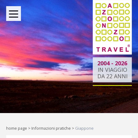
BOUTIQUE TOUR OPERATOR INDIPENDENTE DAL
2004
2004 - 2026
IN VIAGGIO
DA 22 ANNI
Dietro ogni viaggio ci
siamo noi.
Indipendenti per scelta, al tuo
fianco per passione.
home page
>
Informazioni pratiche
>
Giappone