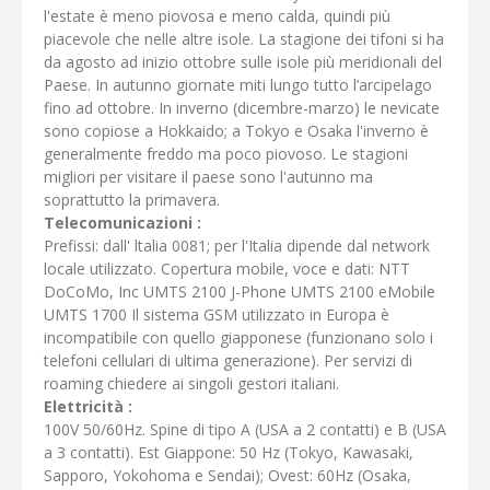
l'estate è meno piovosa e meno calda, quindi più
piacevole che nelle altre isole. La stagione dei tifoni si ha
da agosto ad inizio ottobre sulle isole più meridionali del
Paese. In autunno giornate miti lungo tutto l’arcipelago
fino ad ottobre. In inverno (dicembre-marzo) le nevicate
sono copiose a Hokkaido; a Tokyo e Osaka l'inverno è
generalmente freddo ma poco piovoso. Le stagioni
migliori per visitare il paese sono l'autunno ma
soprattutto la primavera.
Telecomunicazioni :
Prefissi: dall' ltalia 0081; per l'Italia dipende dal network
locale utilizzato. Copertura mobile, voce e dati: NTT
DoCoMo, Inc UMTS 2100 J-Phone UMTS 2100 eMobile
UMTS 1700 Il sistema GSM utilizzato in Europa è
incompatibile con quello giapponese (funzionano solo i
telefoni cellulari di ultima generazione). Per servizi di
roaming chiedere ai singoli gestori italiani.
Elettricità :
100V 50/60Hz. Spine di tipo A (USA a 2 contatti) e B (USA
a 3 contatti). Est Giappone: 50 Hz (Tokyo, Kawasaki,
Sapporo, Yokohoma e Sendai); Ovest: 60Hz (Osaka,