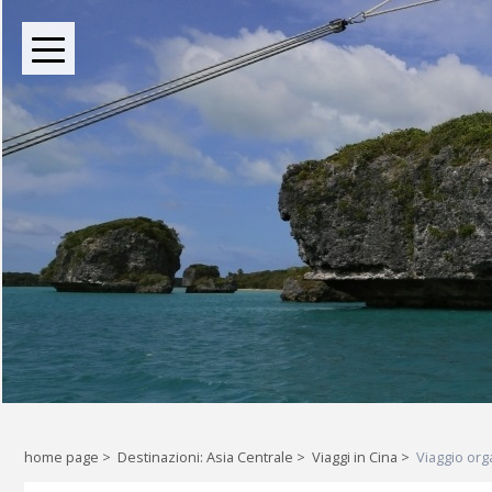
BOUTIQUE TOUR OPERATOR INDIPENDENTE DAL 2004
Oltre le rotte comuni: l
Liberi di esplorare il mondo, a
home page
>
Destinazioni: Asia Centrale
>
Viaggi in Cina
>
Viaggio org