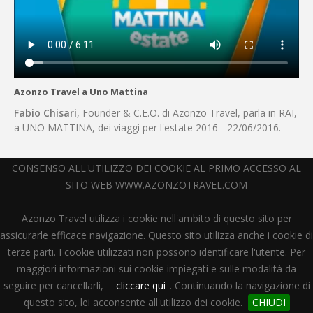
Azonzo Travel a Uno Mattina
Fabio Chisari
, Founder & C.E.O. di Azonzo Travel, parla in RAI,
a UNO MATTINA, dei viaggi per l'estate 2016 - 22/06/2016.
CONSENSO ALL'UTILIZZO DEI COOKIE AL PRIMO ACCESSO AL
SITO WEB WWW.AZONZOTRAVEL.COM
Parlano di noi
Azonzo Travel utilizza i cookie nell'ambito di questo sito per
assicurarle efficace navigazione. Questo sito utilizza anche i cookie di
terze parti. I cookie utilizzati non possono identificare l'utente. Per
maggiori informazioni sui cookie impiegati e sulle modalità da
seguire per cancellarli,
cliccare qui
. Continuando la navigazione di
questo sito, lei acconsente all'utilizzo dei cookie.
CHIUDI