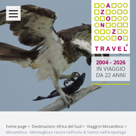
BOUTIQUE TOUR OPERATOR INDIPENDENTE DAL 2004
2004 - 2026
IN VIAGGIO
DA 22 ANNI
Oltre le rotte comuni:
la tua esperienza
esclusiva.
Liberi di esplorare il mondo,
home page
>
Destinazioni: Africa del Sud
>
Viaggi in Mozambico
>
Mozambico - Meraviglioso resort nell’isola di Vamizi nell’arcipelago