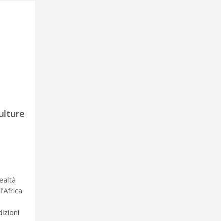
ulture
ealtà
’Africa
izioni