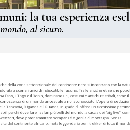
omuni: la tua esperienza escl
 mondo, al sicuro.
sche della zona settentrionale del continente nero si incontrano con la natu
ndo vita a scenari unici di indiscutibile fascino. Tra le antiche etnie che pop
na Faso, il Togo e il Benin, dominano usi, costumi e antichi riti tribali, come il
i conoscenza di un mondo ancestrale a noi sconosciuto. L’opera di seduzion
a Tanzania, l’Uganda e il Ruanda, in grado di offrire un ricchissimo patrim
bili parchi dove fare i safari più belli del mondo, a caccia dei “big five”, come
Ruwenzori, dove poter ammirare scimpanzé e gorilla di montagna. Senza
alta del continente africano, meta leggendaria per i trekker di tutto il mond