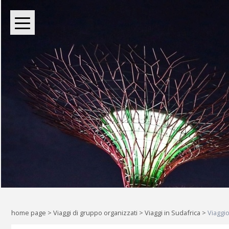
BOUTIQUE TOUR OPERATOR INDIPENDENTE DAL 2004
Oltre le rotte comuni: l
Liberi di esplorare il mondo, a
home page
>
Viaggi di gruppo organizzati
>
Viaggi in Sudafrica
>
Viaggi