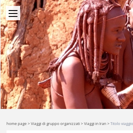
BOUTIQUE TOUR OPERATOR INDIPENDENTE DAL 2004
Oltre le rotte comuni: l
Liberi di esplorare il mondo, a
home page
>
Viaggi di gruppo organizzati
>
Viaggi in Iran
>
Titolo viagg