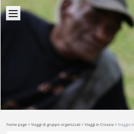
BOUTIQUE TOUR OPERATOR INDIPENDENTE DAL 2004
Oltre le rotte comuni: l
Liberi di esplorare il mondo, a
home page
>
Viaggi di gruppo organizzati
>
Viaggi in Croazia
>
Viaggio 