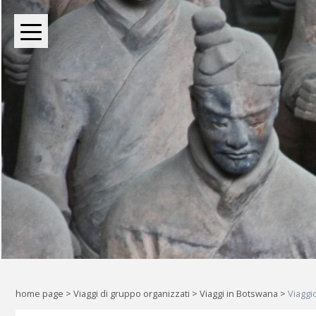
BOUTIQUE TOUR OPERATOR INDIPENDENTE DAL 2004
Oltre le rotte comuni: l
Liberi di esplorare il mondo, a
home page
>
Viaggi di gruppo organizzati
>
Viaggi in Botswana
>
Viaggi