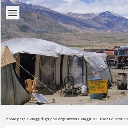
BOUTIQUE TOUR OPERATOR INDIPENDENTE DAL 2004
Oltre le rotte comuni: l
Liberi di esplorare il mondo, a
home page
>
Viaggi di gruppo organizzati
>
Viaggi in Guinea Equatorial