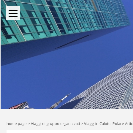
BOUTIQUE TOUR OPERATOR INDIPENDENTE DAL 2004
Oltre le rotte comuni: l
Liberi di esplorare il mondo, a
home page
>
Viaggi di gruppo organizzati
>
Viaggi in Calotta Polare Arti