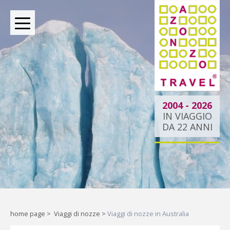
BOUTIQUE TOUR OPERATOR INDIPENDENTE DAL 2004
2004 - 2026
IN VIAGGIO
DA 22 ANNI
Oltre le rotte comuni:
la tua esperienza
esclusiva.
Liberi di esplorare il mondo,
home page
>
Viaggi di nozze
>
Viaggi di nozze in Australia