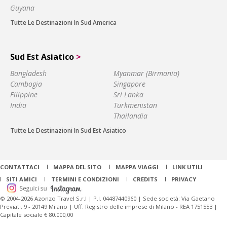
Guyana
Tutte Le Destinazioni In Sud America
Sud Est Asiatico
>
Bangladesh
Myanmar (Birmania)
Cambogia
Singapore
Filippine
Sri Lanka
India
Turkmenistan
Thailandia
Tutte Le Destinazioni In Sud Est Asiatico
CONTATTACI
MAPPA DEL SITO
MAPPA VIAGGI
LINK UTILI
SITI AMICI
TERMINI E CONDIZIONI
CREDITS
PRIVACY
© 2004-2026 Azonzo Travel S.r.l | P.I. 04487440960 | Sede società: Via Gaetano
Previati, 9 - 20149 Milano | Uff. Registro delle imprese di Milano - REA 1751553 |
Capitale sociale € 80.000,00