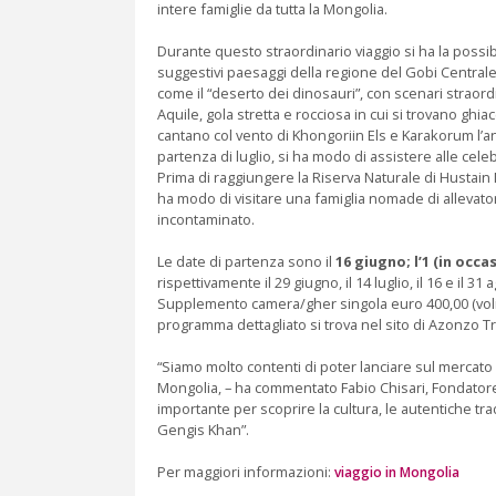
intere famiglie da tutta la Mongolia.
Durante questo straordinario viaggio si ha la possibil
suggestivi paesaggi della regione del Gobi Centrale
come il “deserto dei dinosauri”, con scenari straord
Aquile, gola stretta e rocciosa in cui si trovano gh
cantano col vento di Khongoriin Els e Karakorum l’a
partenza di luglio, si ha modo di assistere alle celeb
Prima di raggiungere la Riserva Naturale di Hustain N
ha modo di visitare una famiglia nomade di allevato
incontaminato.
Le date di partenza sono il
16 giugno; l’1 (in occa
rispettivamente il 29 giugno, il 14 luglio, il 16 e il
Supplemento camera/gher singola euro 400,00 (voli 
programma dettagliato si trova nel sito di Azonzo Tra
“Siamo molto contenti di poter lanciare sul mercato
Mongolia, – ha commentato Fabio Chisari, Fondatore
importante per scoprire la cultura, le autentiche trad
Gengis Khan”.
Per maggiori informazioni:
viaggio in Mongolia