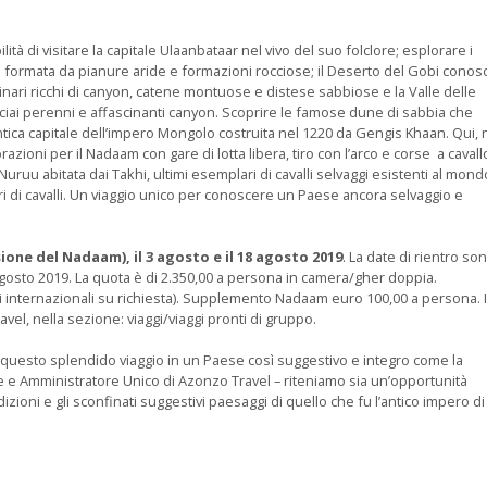
ità di visitare la capitale Ulaanbataar nel vivo del suo folclore; esplorare i
 formata da pianure aride e formazioni rocciose; il Deserto del Gobi conos
inari ricchi di canyon, catene montuose e distese sabbiose e la Valle delle
iacciai perenni e affascinanti canyon. Scoprire le famose dune di sabbia che
ntica capitale dell’impero Mongolo costruita nel 1220 da Gengis Khaan. Qui, 
razioni per il Nadaam con gare di lotta libera, tiro con l’arco e corse a cavall
uruu abitata dai Takhi, ultimi esemplari di cavalli selvaggi esistenti al mondo
ri di cavalli. Un viaggio unico per conoscere un Paese ancora selvaggio e
sione del Nadaam), il 3 agosto e il 18 agosto 2019
. La date di rientro so
 31 agosto 2019. La quota è di 2.350,00 a persona in camera/gher doppia.
internazionali su richiesta). Supplemento Nadaam euro 100,00 a persona. I
vel, nella sezione: viaggi/viaggi pronti di gruppo.
 questo splendido viaggio in un Paese così suggestivo e integro come la
 e Amministratore Unico di Azonzo Travel – riteniamo sia un’opportunità
izioni e gli sconfinati suggestivi paesaggi di quello che fu l’antico impero di