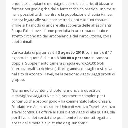
ondulate, altopiani e montagne aspre e solitarie, di bizzarre
formazioni geologiche dalle fantastiche colorazioni. Inoltre si
ha la possibilità di incontrare la popolazione di etnia Himba,
ancora legata alle sue antiche tradizioni e ai suoi costumi.
Infine si ha modo di andare alla scoperta delle affascinanti
Epupa Falls, dove il fiume precipita in un crepaccio buio e
stretto circondato dall’arcobaleno e del Parco Etosha, con i
suoi animali.
L’unica data di partenza è il
3 agosto 2019
, con rientro il 17
agosto. La quota è di euro
3.300,00 a persona
in camera
doppia. Supplemento camera singola euro 650,00 (voli
internazionali su richiesta). Il programma dettagliato si trova
nel sito di Azonzo Travel, nella sezione: viaggi/viaggi pronti di
gruppo.
“Siamo molto contenti di poter annunciare questi tre
meravigliosi viaggi in Namibia, veramente completi per i
contenuti che propongono – ha commentato Fabio Chisari,
Fondatore e Amministratore Unico di Azonzo Travel - Azonzo
Travel continua a offrire ai suoi clienti viaggi di alta qualità, sia
per il livello dei servizi che per i temi e i contenuti legati alla
scelta delle mete e allo studio degli itinerari.”