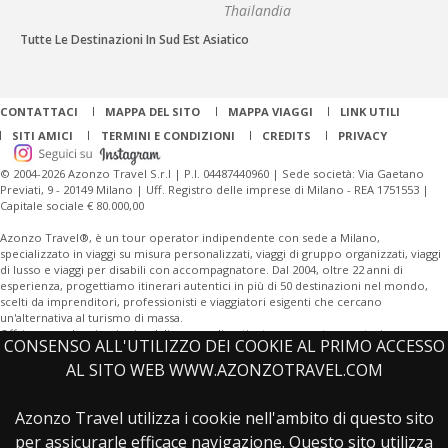
Thailandia
Tutte Le Destinazioni In Sud Est Asiatico
CONTATTACI
MAPPA DEL SITO
MAPPA VIAGGI
LINK UTILI
SITI AMICI
TERMINI E CONDIZIONI
CREDITS
PRIVACY
© 2004-2026 Azonzo Travel S.r.l | P.I. 04487440960 | Sede società: Via Gaetano
Previati, 9 - 20149 Milano | Uff. Registro delle imprese di Milano - REA 1751553 |
Capitale sociale € 80.000,00
Azonzo Travel®, è un tour operator indipendente con sede a Milano,
specializzato in viaggi su misura personalizzati, viaggi di gruppo organizzati, viaggi
di lusso e viaggi per disabili con accompagnatore. Dal 2004, oltre 22 anni di
esperienza, progettiamo itinerari autentici in più di 50 destinazioni nel mondo,
scelti da imprenditori, professionisti e viaggiatori esigenti che cercano
un'alternativa al turismo di massa.
Offriamo anche viaggi aziendali personalizzati e tour operator per turismo
CONSENSO ALL'UTILIZZO DEI COOKIE AL PRIMO ACCESSO
sostenibile.
AL SITO WEB WWW.AZONZOTRAVEL.COM
Offriamo una vasta gamma di destinazioni, tra cui
Giordania
, Giappone,
Cina
,
Thailandia, Madagascar, Islanda,
India
, Perù, Sudafrica, e città leggendarie come
Azonzo Travel utilizza i cookie nell'ambito di questo sito
Bangkok, Tokyo, Reykjavik. Scopri il fascino dell'aurora boreale, esplora deserti,
per assicurarle efficace navigazione. Questo sito utilizza
foreste tropicali, siti archeologici o goditi un tour culturale con guide esperte. I