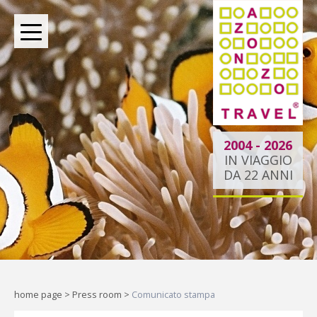
BOUTIQUE TOUR OPERATOR INDIPENDENTE DAL
2004
2004 - 2026
IN VIAGGIO
DA 22 ANNI
Dietro ogni viaggio ci
siamo noi.
Indipendenti per scelta, al tuo
fianco per passione.
home page
>
Press room
>
Comunicato stampa