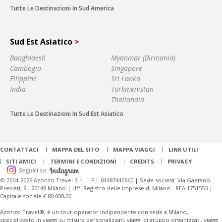
Tutte Le Destinazioni In Sud America
Sud Est Asiatico
>
Bangladesh
Myanmar (Birmania)
Cambogia
Singapore
Filippine
Sri Lanka
India
Turkmenistan
Thailandia
Tutte Le Destinazioni In Sud Est Asiatico
CONTATTACI
MAPPA DEL SITO
MAPPA VIAGGI
LINK UTILI
SITI AMICI
TERMINI E CONDIZIONI
CREDITS
PRIVACY
© 2004-2026 Azonzo Travel S.r.l | P.I. 04487440960 | Sede società: Via Gaetano
Previati, 9 - 20149 Milano | Uff. Registro delle imprese di Milano - REA 1751553 |
Capitale sociale € 80.000,00
Azonzo Travel®, è un tour operator indipendente con sede a Milano,
specializzato in viaggi su misura personalizzati, viaggi di gruppo organizzati, viaggi