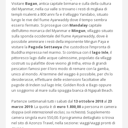
Visitare
Bagan
, antica capitale birmana e culla della cultura
del Myanmar, nella cui valle si trovano i resti di migliaia di
templi risalenti a 800 anni fa e il villaggio Yandabo, situato
lungo le rive del fiume Ayarwaddy dove il tempo sembra
essersi fermato. Si prosegue con
Mandalay
capitale
dell’ultimo monarca del Myanmar e
Mingun
, villaggio situato
sulla sponda occidentale del fiume Ayeyarwaddy, dove è
possibile ammirare i resti della imponente Mingun Paya e
visitare la
Pagoda Settawya
che custodisce l’impronta di
Buddha impressa nel marmo. Si continua con il
lago Inle
, il
pittoresco lago dalle acque calmissime, popolato da villaggi
costruiti su palafitte dove vivono gli Intha, etnia di grandi
pescatori famosi per il loro modo di remare con la gamba,
unico al mondo. Al termine del viaggio è possibile, per chi lo
desiderasse, effettuare delle estensioni facoltative alle
pagode di Indein sul lago Inle; Golden Rock e Bago oppure
un soggiorno al mare sulla spiaggia bianca di Ngapali Beach.
Partenze settimanali tutti i sabati dal
13 ottobre 2018
al
23
marzo 2019.
La quota è di
euro 1.800,00
a persona in camera
doppia (
voli internazionali esclusi, su richiesta
). Supplemento
camera singola euro 550,00. Il programma dettagliato si trova
nel sito di Azonzo Travel, nella sezione: viaggi/viaggi pronti di