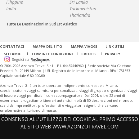
Filippine
Sri Lanka
India
Turkmenistan
Thailandia
Tutte Le Destinazioni In Sud Est Asiatico
CONTATTACI
MAPPA DEL SITO
MAPPA VIAGGI
LINK UTILI
SITI AMICI
TERMINI E CONDIZIONI
CREDITS
PRIVACY
© 2004-2026 Azonzo Travel S.r.l | P.I. 04487440960 | Sede società: Via Gaetano
Previati, 9 - 20149 Milano | Uff. Registro delle imprese di Milano - REA 1751553 |
Capitale sociale € 80.000,00
Azonzo Travel®, è un tour operator indipendente con sede a Milano,
specializzato in viaggi su misura personalizzati, viaggi di gruppo organizzati, viaggi
di lusso e viaggi per disabili con accompagnatore. Dal 2004, oltre 22 anni di
esperienza, progettiamo itinerari autentici in più di 50 destinazioni nel mondo,
scelti da imprenditori, professionisti e viaggiatori esigenti che cercano
un'alternativa al turismo di massa.
Offriamo anche viaggi aziendali personalizzati e tour operator per turismo
CONSENSO ALL'UTILIZZO DEI COOKIE AL PRIMO ACCESSO
sostenibile.
AL SITO WEB WWW.AZONZOTRAVEL.COM
Offriamo una vasta gamma di destinazioni, tra cui
Giordania
, Giappone,
Cina
,