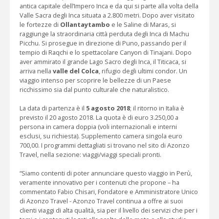
antica capitale dell’Impero Inca e da qui si parte alla volta della
Valle Sacra degli Inca situata a 2.800 metri. Dopo aver visitato
le fortezze di
Ollantaytambo
e le Saline di Maras, si
raggiunge la straordinaria città perduta degli Inca di Machu
Picchu. Si prosegue in direzione di Puno, passando per il
tempio di Raqchi e lo spettacolare Canyon di Tinajani. Dopo
aver ammirato il grande Lago Sacro degli Inca, il Titicaca, si
arriva nella
valle del Colca
, rifugio degli ultimi condor. Un
viaggio intenso per scoprire le bellezze di un Paese
ricchissimo sia dal punto culturale che naturalistico.
La data di partenza è il
5 agosto 2018
; il ritorno in Italia è
previsto il 20 agosto 2018. La quota è di euro 3.250,00 a
persona in camera doppia (voli internazionali e interni
esclusi, su richiesta). Supplemento camera singola euro
700,00. I programmi dettagliati si trovano nel sito di Azonzo
Travel, nella sezione: viaggi/viaggi speciali pronti.
“Siamo contenti di poter annunciare questo viaggio in Perù,
veramente innovativo per i contenuti che propone – ha
commentato Fabio Chisari, Fondatore e Amministratore Unico
di Azonzo Travel - Azonzo Travel continua a offre ai suoi
clienti viaggi di alta qualità, sia per il livello dei servizi che per i