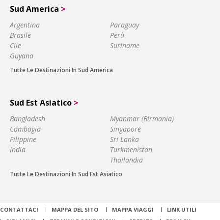
Sud America
>
Argentina
Paraguay
Brasile
Perù
Cile
Suriname
Guyana
Tutte Le Destinazioni In Sud America
Sud Est Asiatico
>
Bangladesh
Myanmar (Birmania)
Cambogia
Singapore
Filippine
Sri Lanka
India
Turkmenistan
Thailandia
Tutte Le Destinazioni In Sud Est Asiatico
CONTATTACI
MAPPA DEL SITO
MAPPA VIAGGI
LINK UTILI