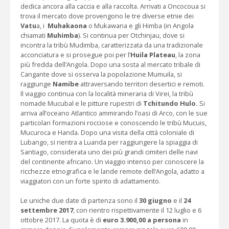
dedica ancora alla caccia e alla raccolta. Arrivati a Oncocoua si
trova il mercato dove provengono le tre diverse etnie dei
Vatu
a, i
Muhakaona
o Mukawana e gli Himba (in Angola
chiamati
Muhimba
). Si continua per Otchinjau, dove si
incontra la tribù Mudimba, caratterizzata da una tradizionale
acconciatura e si prosegue poi per l’
Huila Plateau
, la zona
più fredda dell’Angola. Dopo una sosta al mercato tribale di
Cangante dove si osserva la popolazione Mumuila, si
raggiunge
Namibe
attraversando territori desertici e remoti.
Il viaggio continua con la località mineraria di Virei, la tribù
nomade Mucubal e le pitture rupestri di
Tchitundo Hulo.
Si
arriva all’oceano Atlantico ammirando l’oasi di Arco, con le sue
particolari formazioni rocciose e conoscendo le tribù Mucuis,
Mucuroca e Handa. Dopo una visita della città coloniale di
Lubango, si rientra a Luanda per raggiungere la spiaggia di
Santiago, considerata uno dei più grandi cimiteri delle navi
del continente africano. Un viaggio intenso per conoscere la
ricchezze etnografica e le lande remote dell’Angola, adatto a
viaggiatori con un forte spirito di adattamento.
Le uniche due date di partenza sono il
30 giugno
e il
24
settembre 2017
, con rientro rispettivamente il 12 luglio e 6
ottobre 2017. La quota è di
euro 3.900,00 a persona
in