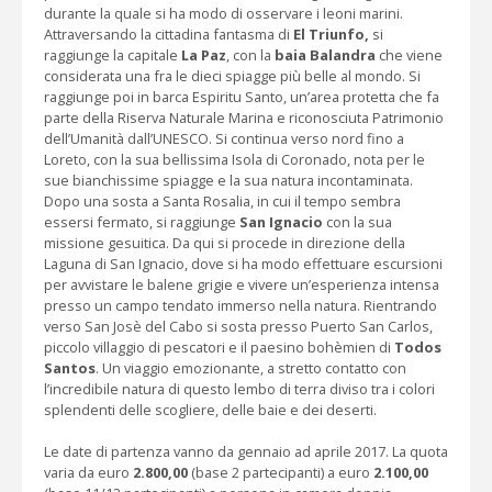
durante la quale si ha modo di osservare i leoni marini.
Attraversando la cittadina fantasma di
El Triunfo,
si
raggiunge la capitale
La Paz
, con la
baia Balandra
che viene
considerata una fra le dieci spiagge più belle al mondo. Si
raggiunge poi in barca Espiritu Santo, un’area protetta che fa
parte della Riserva Naturale Marina e riconosciuta Patrimonio
dell’Umanità dall’UNESCO. Si continua verso nord fino a
Loreto, con la sua bellissima Isola di Coronado, nota per le
sue bianchissime spiagge e la sua natura incontaminata.
Dopo una sosta a Santa Rosalia, in cui il tempo sembra
essersi fermato, si raggiunge
San Ignacio
con la sua
missione gesuitica. Da qui si procede in direzione della
Laguna di San Ignacio, dove si ha modo effettuare escursioni
per avvistare le balene grigie e vivere un’esperienza intensa
presso un campo tendato immerso nella natura. Rientrando
verso San Josè del Cabo si sosta presso Puerto San Carlos,
piccolo villaggio di pescatori e il paesino bohèmien di
Todos
Santos
. Un viaggio emozionante, a stretto contatto con
l’incredibile natura di questo lembo di terra diviso tra i colori
splendenti delle scogliere, delle baie e dei deserti.
Le date di partenza vanno da gennaio ad aprile 2017. La quota
varia da euro
2.800,00
(base 2 partecipanti) a euro
2.100,00