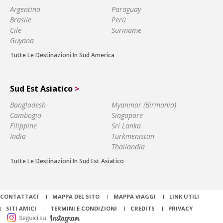
Argentina
Paraguay
Brasile
Perù
Cile
Suriname
Guyana
Tutte Le Destinazioni In Sud America
Sud Est Asiatico
>
Bangladesh
Myanmar (Birmania)
Cambogia
Singapore
Filippine
Sri Lanka
India
Turkmenistan
Thailandia
Tutte Le Destinazioni In Sud Est Asiatico
CONTATTACI
MAPPA DEL SITO
MAPPA VIAGGI
LINK UTILI
SITI AMICI
TERMINI E CONDIZIONI
CREDITS
PRIVACY