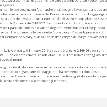
paesaggi sconfinati, di città antiche e altre avveniristiche. Un Paese ricco d
viaggiatore.
na,
con le sue costruzioni futuristiche e dal design all’avanguardia. Dopo u
tà situata nella parte meridionale del Paese. Da qui si ha modo di raggiungere
l’Asia Centrale e visitare
Turkestan
con il bellissimo Khodja Akhmed Yassav
rimoni dell'umanità dell'UNESCO. Pernottando a bordo di un treno notturno 
 visita il parco di Panfilov e il Museo degli strumenti musicali. Proseguendo
oso per il fenomeno delle cosiddette “dune cantanti” e per la presenza di
 di rientrare ad Almaty, si visita il bellissimo canyon di Charyn, scavato per c
no in Italia è previsto il 1 maggio 2016. La quota è di
euro 2.300,00
a persona i
esta). Supplemento camera singola euro 300,00. Il programma dettagliato si t
 speciali pronti.
aggio in Kazakistan, un Paese immenso, ricco di meraviglie naturalistiche e
 sconosciuto a gran parte dei viaggiatori – ha commentato Fabio Chisari,
onzo Travel continua a offrire ai suoi clienti viaggi di alta qualità, sia per 
lla scelta delle mete e allo studio degli itinerari”.