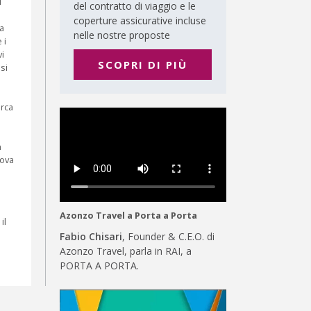
i
del contratto di viaggio e le
coperture assicurative incluse
na
nelle nostre proposte
 i
i
SCOPRI DI PIÙ
si
irca
n
rova
Azonzo Travel a Porta a Porta
il
Fabio Chisari
, Founder & C.E.O. di
Azonzo Travel, parla in RAI, a
PORTA A PORTA.