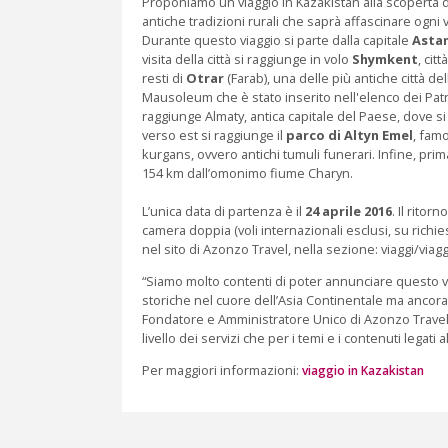
Proponiamo un viaggio in Kazakistan alla scoperta di 
antiche tradizioni rurali che saprà affascinare ogni 
Durante questo viaggio si parte dalla capitale
Asta
visita della città si raggiunge in volo
Shymkent
, cit
resti di
Otrar
(Farab), una delle più antiche città del
Mausoleum che è stato inserito nell'elenco dei Pat
raggiunge Almaty, antica capitale del Paese, dove si
verso est si raggiunge il
parco di Altyn Emel
, fam
kurgans, ovvero antichi tumuli funerari. Infine, prima
154 km dall’omonimo fiume Charyn.
L’unica data di partenza è il
24 aprile 2016
. Il ritor
camera doppia (voli internazionali esclusi, su richi
nel sito di Azonzo Travel, nella sezione: viaggi/viaggi
“Siamo molto contenti di poter annunciare questo vi
storiche nel cuore dell’Asia Continentale ma ancora
Fondatore e Amministratore Unico di Azonzo Travel – Az
livello dei servizi che per i temi e i contenuti legati a
Per maggiori informazioni:
viaggio in Kazakistan