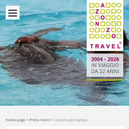
BOUTIQUE TOUR OPERATOR INDIPENDENTE DAL
2004
2004 - 2026
IN VIAGGIO
DA 22 ANNI
Dietro ogni viaggio ci
siamo noi.
Indipendenti per scelta, al tuo
fianco per passione.
home page
>
Press room
>
Comunicato stampa