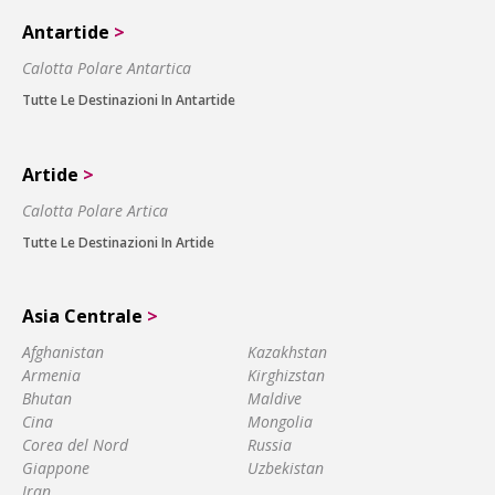
Antartide
>
Calotta Polare Antartica
Tutte Le Destinazioni In Antartide
Artide
>
Calotta Polare Artica
Tutte Le Destinazioni In Artide
Asia Centrale
>
Afghanistan
Kazakhstan
Armenia
Kirghizstan
Bhutan
Maldive
Cina
Mongolia
Corea del Nord
Russia
Giappone
Uzbekistan
Iran