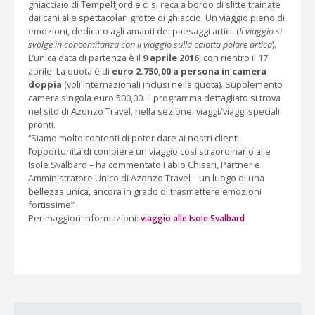
ghiacciaio di Tempelfjord e ci si reca a bordo di slitte trainate
dai cani alle spettacolari grotte di ghiaccio. Un viaggio pieno di
emozioni, dedicato agli amanti dei paesaggi artici. (
Il viaggio si
svolge in concomitanza con il viaggio sulla calotta polare artica
).
L’unica data di partenza è il
9 aprile 2016
, con rientro il 17
aprile. La quota è di
euro 2.750,00 a persona in camera
doppia
(voli internazionali inclusi nella quota). Supplemento
camera singola euro 500,00. Il programma dettagliato si trova
nel sito di Azonzo Travel, nella sezione: viaggi/viaggi speciali
pronti.
“Siamo molto contenti di poter dare ai nostri clienti
l’opportunità di compiere un viaggio così straordinario alle
Isole Svalbard – ha commentato Fabio Chisari, Partner e
Amministratore Unico di Azonzo Travel – un luogo di una
bellezza unica, ancora in grado di trasmettere emozioni
fortissime”.
Per maggiori informazioni:
viaggio alle Isole Svalbard