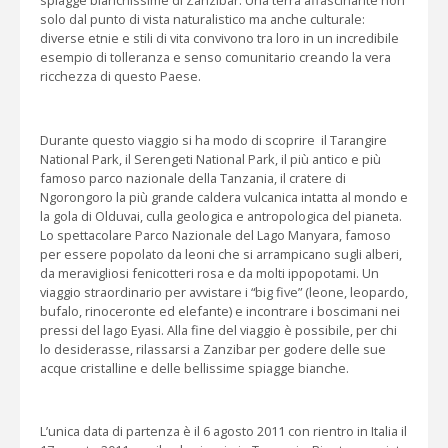
solo dal punto di vista naturalistico ma anche culturale:
diverse etnie e stili di vita convivono tra loro in un incredibile
esempio di tolleranza e senso comunitario creando la vera
ricchezza di questo Paese.
Durante questo viaggio si ha modo di scoprire il Tarangire
National Park, il Serengeti National Park, il più antico e più
famoso parco nazionale della Tanzania, il cratere di
Ngorongoro la più grande caldera vulcanica intatta al mondo e
la gola di Olduvai, culla geologica e antropologica del pianeta.
Lo spettacolare Parco Nazionale del Lago Manyara, famoso
per essere popolato da leoni che si arrampicano sugli alberi,
da meravigliosi fenicotteri rosa e da molti ippopotami. Un
viaggio straordinario per avvistare i “big five” (leone, leopardo,
bufalo, rinoceronte ed elefante) e incontrare i boscimani nei
pressi del lago Eyasi. Alla fine del viaggio è possibile, per chi
lo desiderasse, rilassarsi a Zanzibar per godere delle sue
acque cristalline e delle bellissime spiagge bianche.
L’unica data di partenza è il 6 agosto 2011 con rientro in Italia il