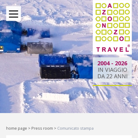
BOUTIQUE TOUR OPERATOR INDIPENDENTE DAL
2004
2004 - 2026
IN VIAGGIO
DA 22 ANNI
Dietro ogni viaggio ci
siamo noi.
Indipendenti per scelta, al tuo
fianco per passione.
home page
>
Press room
>
Comunicato stampa