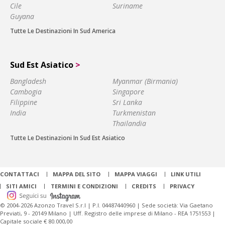
Cile
Suriname
Guyana
Tutte Le Destinazioni In Sud America
Sud Est Asiatico
>
Bangladesh
Myanmar (Birmania)
Cambogia
Singapore
Filippine
Sri Lanka
India
Turkmenistan
Thailandia
Tutte Le Destinazioni In Sud Est Asiatico
CONTATTACI
MAPPA DEL SITO
MAPPA VIAGGI
LINK UTILI
SITI AMICI
TERMINI E CONDIZIONI
CREDITS
PRIVACY
© 2004-2026 Azonzo Travel S.r.l | P.I. 04487440960 | Sede società: Via Gaetano
Previati, 9 - 20149 Milano | Uff. Registro delle imprese di Milano - REA 1751553 |
Capitale sociale € 80.000,00