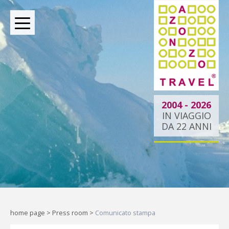
BOUTIQUE TOUR OPERATOR INDIPENDENTE DAL
2004
2004 - 2026
IN VIAGGIO
DA 22 ANNI
Dietro ogni viaggio ci
siamo noi.
Indipendenti per scelta, al tuo
fianco per passione.
home page
>
Press room
>
Comunicato stampa