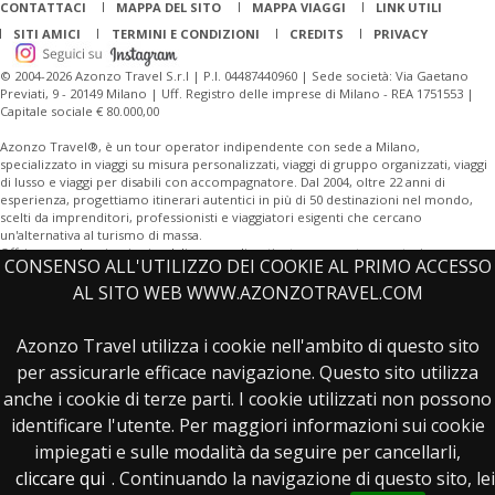
CONTATTACI
MAPPA DEL SITO
MAPPA VIAGGI
LINK UTILI
SITI AMICI
TERMINI E CONDIZIONI
CREDITS
PRIVACY
© 2004-2026 Azonzo Travel S.r.l | P.I. 04487440960 | Sede società: Via Gaetano
Previati, 9 - 20149 Milano | Uff. Registro delle imprese di Milano - REA 1751553 |
Capitale sociale € 80.000,00
Azonzo Travel®, è un tour operator indipendente con sede a Milano,
specializzato in viaggi su misura personalizzati, viaggi di gruppo organizzati, viaggi
di lusso e viaggi per disabili con accompagnatore. Dal 2004, oltre 22 anni di
esperienza, progettiamo itinerari autentici in più di 50 destinazioni nel mondo,
scelti da imprenditori, professionisti e viaggiatori esigenti che cercano
un'alternativa al turismo di massa.
Offriamo anche viaggi aziendali personalizzati e tour operator per turismo
CONSENSO ALL'UTILIZZO DEI COOKIE AL PRIMO ACCESSO
sostenibile.
AL SITO WEB WWW.AZONZOTRAVEL.COM
Offriamo una vasta gamma di destinazioni, tra cui
Giordania
, Giappone,
Cina
,
Thailandia, Madagascar, Islanda,
India
, Perù, Sudafrica, e città leggendarie come
Azonzo Travel utilizza i cookie nell'ambito di questo sito
Bangkok, Tokyo, Reykjavik. Scopri il fascino dell'aurora boreale, esplora deserti,
per assicurarle efficace navigazione. Questo sito utilizza
foreste tropicali, siti archeologici o goditi un tour culturale con guide esperte. I
nostri viaggi organizzati includono tutto: voli, hotel, itinerari personalizzati,
anche i cookie di terze parti. I cookie utilizzati non possono
trasporti privati, escursioni e attività locali. Contattaci per ricevere il nostro
identificare l'utente. Per maggiori informazioni sui cookie
catalogo aggiornato, conoscere i listini prezzi, le offerte speciali e le promozioni
last minute. Azonzo Travel ti aiuterà a
scegliere il miglior viaggio
per vivere
impiegati e sulle modalità da seguire per cancellarli,
avventure straordinarie, dal trekking in Patagonia ai safari in Africa, fino ai tour
cliccare qui
. Continuando la navigazione di questo sito, lei
delle capitali europee o esperienze autentiche in paesi esotici. Ti aspettiamo per