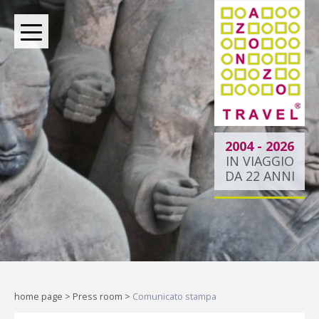
BOUTIQUE TOUR OPERATOR INDIPENDENTE DAL
2004
2004 - 2026
IN VIAGGIO
DA 22 ANNI
Dietro ogni viaggio ci
siamo noi.
Indipendenti per scelta, al tuo
fianco per passione.
home page
>
Press room
>
Comunicato stampa