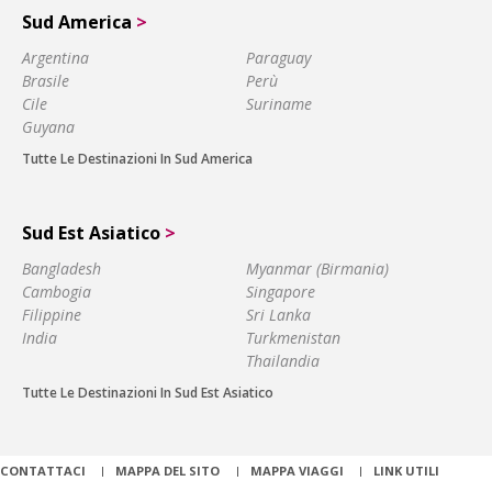
Sud America
>
Argentina
Paraguay
Brasile
Perù
Cile
Suriname
Guyana
Tutte Le Destinazioni In Sud America
Sud Est Asiatico
>
Bangladesh
Myanmar (Birmania)
Cambogia
Singapore
Filippine
Sri Lanka
India
Turkmenistan
Thailandia
Tutte Le Destinazioni In Sud Est Asiatico
CONTATTACI
MAPPA DEL SITO
MAPPA VIAGGI
LINK UTILI