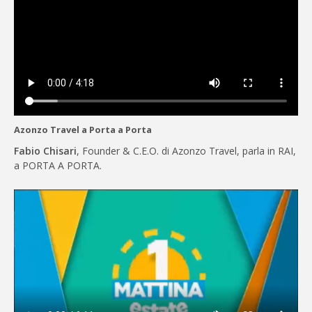
Azonzo Travel a Porta a Porta
Fabio Chisari
, Founder & C.E.O. di Azonzo Travel, parla in RAI,
a PORTA A PORTA.