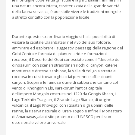
una natura ancora intatta, caratterizzata dalla grande varietà
della fauna selvatica, è possibile vivere le tradizioni mongole
a stretto contatto con la popolazione locale.
Durante questo straordinario viaggio si ha la possibilità di
visitare la capitale Ulaanbataar nel vivo del suo folclore,
ammirare ed esplorare i suggestivi paesaggi della regione del
Gobi Centrale formata da pianure aride e formazioni
rocciose, il Deserto del Gobi conosciuto come il “deserto dei
dinosauri”, con scenari straordinari ricchi di canyon, catene
montuose e distese sabbiose, la Valle di Yol gola stretta e
rocciosa in cui si trovano ghiacciai perenni e affascinanti
canyon. Scoprire le famose dune di sabbia che cantano col
vento di Khongoriin Els, Karakorum l’antica capitale
dell’impero Mongolo costruita nel 1220 da Gengis Khaan, il
Lago Terkhiin Tsagaan, il Grande Lago Bianco, di origine
vulcanica, il Lago Khovsgol con i tsaatan o gli uomini delle
renne, la riserva naturale di Uran-Togoo e infine il Monastero
di Amarbayasgalant sito protetto dall’UNESCO per il suo
eccezionale valore universale.