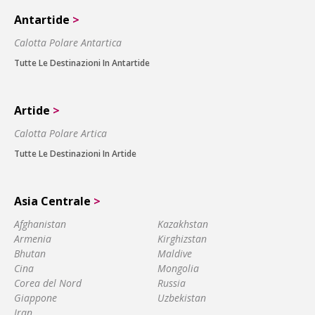
Antartide
>
Calotta Polare Antartica
Tutte Le Destinazioni In Antartide
Artide
>
Calotta Polare Artica
Tutte Le Destinazioni In Artide
Asia Centrale
>
Afghanistan
Kazakhstan
Armenia
Kirghizstan
Bhutan
Maldive
Cina
Mongolia
Corea del Nord
Russia
Giappone
Uzbekistan
Iran