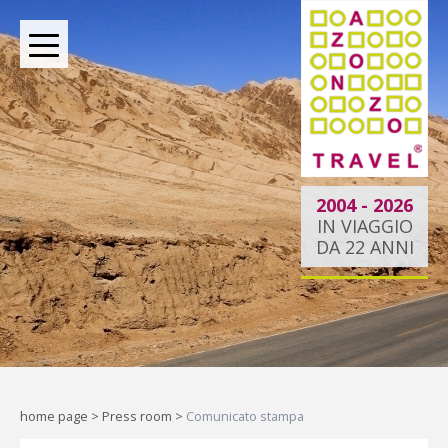
BOUTIQUE TOUR OPERATOR INDIPENDENTE DAL
2004
2004 - 2026
IN VIAGGIO
DA 22 ANNI
Dietro ogni viaggio ci
siamo noi.
Indipendenti per scelta, al tuo
fianco per passione.
home page
>
Press room
>
Comunicato stampa