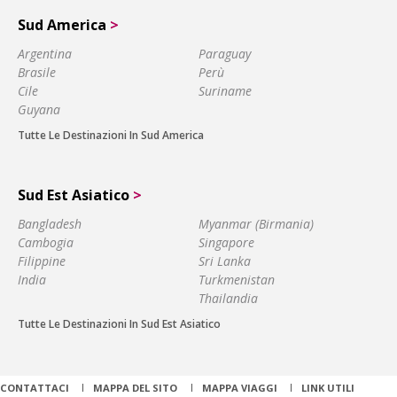
Sud America
>
Argentina
Paraguay
Brasile
Perù
Cile
Suriname
Guyana
Tutte Le Destinazioni In Sud America
Sud Est Asiatico
>
Bangladesh
Myanmar (Birmania)
Cambogia
Singapore
Filippine
Sri Lanka
India
Turkmenistan
Thailandia
Tutte Le Destinazioni In Sud Est Asiatico
CONTATTACI
MAPPA DEL SITO
MAPPA VIAGGI
LINK UTILI