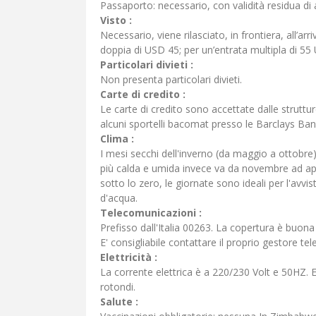
Passaporto: necessario, con validità residua d
Visto :
Necessario, viene rilasciato, in frontiera, all’ar
doppia di USD 45; per un’entrata multipla di 55
Particolari divieti :
Non presenta particolari divieti.
Carte di credito :
Le carte di credito sono accettate dalle struttur
alcuni sportelli bacomat presso le Barclays Bank
Clima :
I mesi secchi dell'inverno (da maggio a ottobre
più calda e umida invece va da novembre ad ap
sotto lo zero, le giornate sono ideali per l'avv
d'acqua.
Telecomunicazioni :
Prefisso dall'Italia 00263. La copertura è buona 
E' consigliabile contattare il proprio gestore te
Elettricità :
La corrente elettrica è a 220/230 Volt e 50HZ. E
rotondi.
Salute :