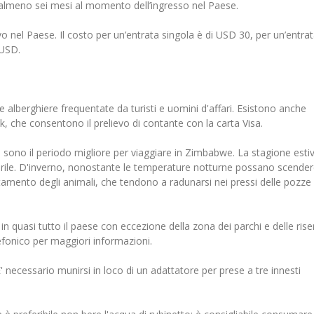
i almeno sei mesi al momento dell’ingresso nel Paese.
rivo nel Paese. Il costo per un’entrata singola è di USD 30, per un’entra
 USD.
e alberghiere frequentate da turisti e uomini d'affari. Esistono anche
, che consentono il prelievo di contante con la carta Visa.
) sono il periodo migliore per viaggiare in Zimbabwe. La stagione esti
rile. D'inverno, nonostante le temperature notturne possano scende
istamento degli animali, che tendono a radunarsi nei pressi delle pozze
in quasi tutto il paese con eccezione della zona dei parchi e delle rise
lefonico per maggiori informazioni.
' necessario munirsi in loco di un adattatore per prese a tre innesti