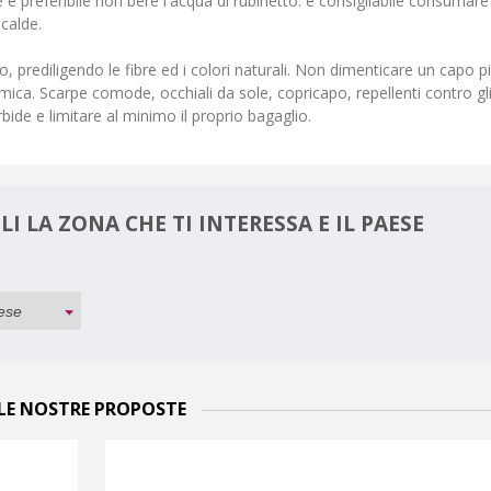
è preferibile non bere l'acqua di rubinetto: è consigliabile consumare
 calde.
 prediligendo le fibre ed i colori naturali. Non dimenticare un capo p
mica. Scarpe comode, occhiali da sole, copricapo, repellenti contro gl
rbide e limitare al minimo il proprio bagaglio.
I LA ZONA CHE TI INTERESSA E IL PAESE
LE NOSTRE PROPOSTE