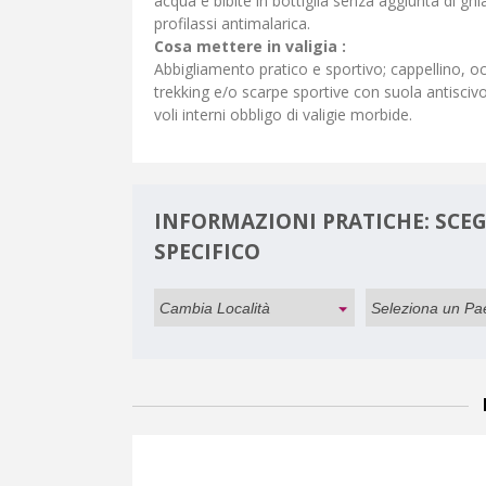
acqua e bibite in bottiglia senza aggiunta di gh
profilassi antimalarica.
Cosa mettere in valigia :
Abbigliamento pratico e sportivo; cappellino, o
trekking e/o scarpe sportive con suola antiscivol
voli interni obbligo di valigie morbide.
INFORMAZIONI PRATICHE: SCEGL
SPECIFICO