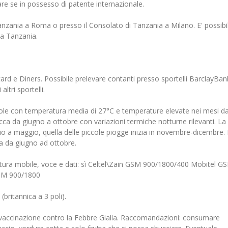
dare se in possesso di patente internazionale.
Tanzania a Roma o presso il Consolato di Tanzania a Milano. E' possibi
la Tanzania.
d e Diners. Possibile prelevare contanti presso sportelli BarclayBan
ltri sportelli.
isole con temperatura media di 27°C e temperature elevate nei mesi d
cca da giugno a ottobre con variazioni termiche notturne rilevanti. La
o a maggio, quella delle piccole piogge inizia in novembre-dicembre. I
va da giugno ad ottobre.
Copertura mobile, voce e dati: sì Celtel\Zain GSM 900/1800/400 Mobitel G
SM 900/1800
(britannica a 3 poli).
a vaccinazione contro la Febbre Gialla. Raccomandazioni: consumare