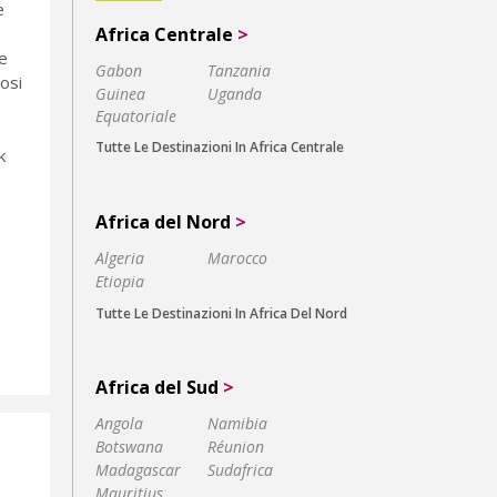
e
Africa Centrale
>
e
Gabon
Tanzania
osi
Guinea
Uganda
Equatoriale
Tutte Le Destinazioni In Africa Centrale
k
Africa del Nord
>
Algeria
Marocco
Etiopia
Tutte Le Destinazioni In Africa Del Nord
Africa del Sud
>
Angola
Namibia
Botswana
Réunion
Madagascar
Sudafrica
Mauritius