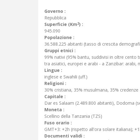
Governo :
Repubblica
2
Superficie (Km
) :
945.090
Popolazione :
36.588.225 abitanti (tasso di crescita demograf
Gruppi etnici :
99% nativi (95% bantu, suddivisi in oltre cento
tra asiatici, europei e arabi - a Zanzibar: arabi, m
Lingue :
inglese e Swahili (uff.)
Religioni :
30% cristiana, 35% musulmana, 35% credenze e
Capitale :
Dar es Salaam (2.489.800 abitanti), Dodoma (s
Moneta :
Scellino della Tanzania (TZS)
Fuso orario :
GMT+3: +2h (rispetto all'ora solare italiana); +1h
Documenti validi :