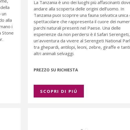
nome,
La Tanzania è uno dei luoghi più affascinanti dov
della
andare alla scoperta delle origini dell’uomo. In
o un
Tanzania puoi scoprire una fauna selvatica unica 
o alla
spettacolare che rappresenta il cuore dei numer
imano i
parchi naturali presenti nel Paese. Una delle
 a Stone
esperienze da non perdersi è il Safari Serengeti,
r.
un’avventura da vivere al Serengeti National Par
tra ghepardi, antilopi, leoni, zebre, giraffe e tanti
altri animali selvaggi.
PREZZO SU RICHIESTA
SCOPRI DI PIÚ