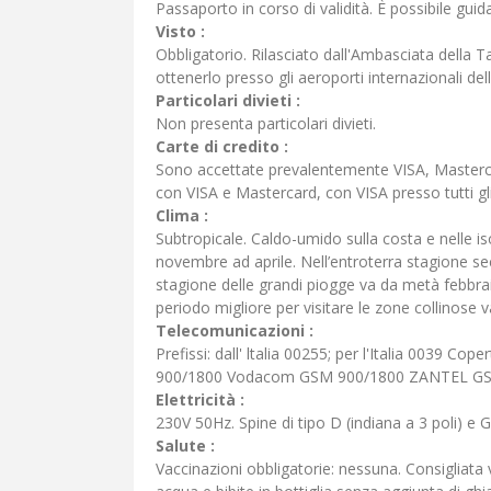
Passaporto in corso di validità. È possibile gui
Visto :
Obbligatorio. Rilasciato dall'Ambasciata della 
ottenerlo presso gli aeroporti internazionali del
Particolari divieti :
Non presenta particolari divieti.
Carte di credito :
Sono accettate prevalentemente VISA, Mastercar
con VISA e Mastercard, con VISA presso tutti gli a
Clima :
Subtropicale. Caldo-umido sulla costa e nelle 
novembre ad aprile. Nell’entroterra stagione se
stagione delle grandi piogge va da metà febbrai
periodo migliore per visitare le zone collinose 
Telecomunicazioni :
Prefissi: dall' ltalia 00255; per l'Italia 0039 
900/1800 Vodacom GSM 900/1800 ZANTEL G
Elettricità :
230V 50Hz. Spine di tipo D (indiana a 3 poli) e G 
Salute :
Vaccinazioni obbligatorie: nessuna. Consigliat