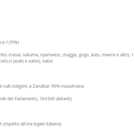
ica 1,95%)
 tribù: masai, sukuma, nyamwezi, chagga, gogo, kutu, mwera e altri), 
eticci (arabi e nativi), nativi
 culti indigeni; a Zanzibar: 99% musulmana
ede del Parlamento, 164.500 abitanti)
 (rispetto all'ora legale italiana)