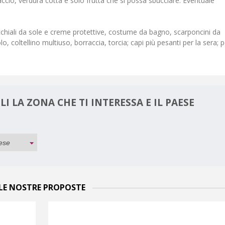
iaccio, verdura cotta e solo frutta che si possa sbucciare. Eventuale
cchiali da sole e creme protettive, costume da bagno, scarponcini da
o, coltellino multiuso, borraccia, torcia; capi più pesanti per la sera; p
I LA ZONA CHE TI INTERESSA E IL PAESE
LE NOSTRE PROPOSTE