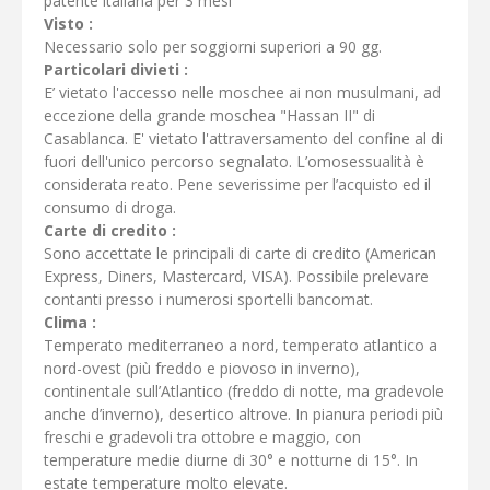
patente italiana per 3 mesi
Visto :
Necessario solo per soggiorni superiori a 90 gg.
Particolari divieti :
E’ vietato l'accesso nelle moschee ai non musulmani, ad
eccezione della grande moschea "Hassan II" di
Casablanca. E' vietato l'attraversamento del confine al di
fuori dell'unico percorso segnalato. L’omosessualità è
considerata reato. Pene severissime per l’acquisto ed il
consumo di droga.
Carte di credito :
Sono accettate le principali di carte di credito (American
Express, Diners, Mastercard, VISA). Possibile prelevare
contanti presso i numerosi sportelli bancomat.
Clima :
Temperato mediterraneo a nord, temperato atlantico a
nord-ovest (più freddo e piovoso in inverno),
continentale sull’Atlantico (freddo di notte, ma gradevole
anche d’inverno), desertico altrove. In pianura periodi più
freschi e gradevoli tra ottobre e maggio, con
temperature medie diurne di 30° e notturne di 15°. In
estate temperature molto elevate.