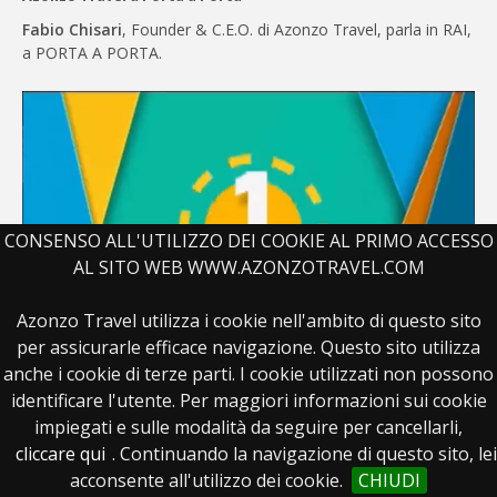
Fabio Chisari
, Founder & C.E.O. di Azonzo Travel, parla in RAI,
a PORTA A PORTA.
CONSENSO ALL'UTILIZZO DEI COOKIE AL PRIMO ACCESSO
AL SITO WEB WWW.AZONZOTRAVEL.COM
Azonzo Travel utilizza i cookie nell'ambito di questo sito
per assicurarle efficace navigazione. Questo sito utilizza
Azonzo Travel a Uno Mattina
anche i cookie di terze parti. I cookie utilizzati non possono
identificare l'utente. Per maggiori informazioni sui cookie
Fabio Chisari
, Founder & C.E.O. di Azonzo Travel, parla in RAI,
a UNO MATTINA, dei viaggi per l'estate 2016 - 22/06/2016.
impiegati e sulle modalità da seguire per cancellarli,
cliccare qui
. Continuando la navigazione di questo sito, lei
acconsente all'utilizzo dei cookie.
CHIUDI