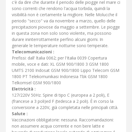
c'è da dire che durante il periodo delle piogge nel mare ci
sono correnti che rendono l'acqua torbida, quindi la
visibilità non è certamente la migliore. Nelle Molucche il
periodo "secco" va da novembre a marzo, quello delle
precipitazioni piovose da maggio a settembre. Le piogge
in questa zona non solo sono violente, ma possono
durare ininterrottamente perfino alcuni giorni. In
generale le temperature notturne sono temperate.
Telecomunicazioni :
Prefissi: dall' ltalia 0062; per l'Italia 0039 Copertura
mobile, voce e dati: XL GSM 900/1800 3 GSM 1800
UMTS 2100 Indosat GSM 900/1800 Lippo Telecom GSM
1800 PT Telekomunikasi Indonesia Tbk GSM 1800
Telkomsel GSM 900/1800
Elettricità :
127/220V 50Hz. Spine di tipo C (europea a 2 poli), E
(francese a 3 poli)ed F (tedesca a 2 poli). È in corso la
conversione a 220V, già completata nelle principali città.
Salute :
Vaccinazioni obbligatorie: nessuna. Raccomandazioni:
non assumere acqua corrente e non bere latte e