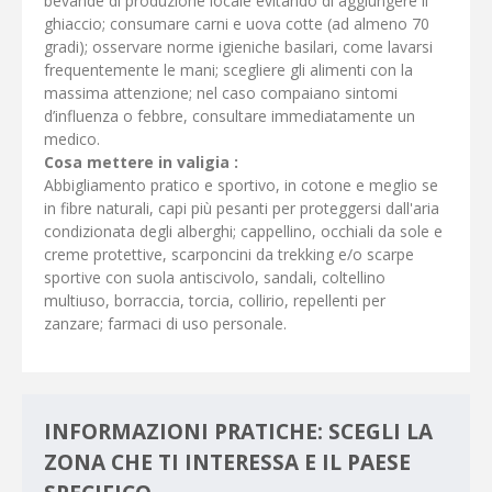
bevande di produzione locale evitando di aggiungere il
ghiaccio; consumare carni e uova cotte (ad almeno 70
gradi); osservare norme igieniche basilari, come lavarsi
frequentemente le mani; scegliere gli alimenti con la
massima attenzione; nel caso compaiano sintomi
d’influenza o febbre, consultare immediatamente un
medico.
Cosa mettere in valigia :
Abbigliamento pratico e sportivo, in cotone e meglio se
in fibre naturali, capi più pesanti per proteggersi dall'aria
condizionata degli alberghi; cappellino, occhiali da sole e
creme protettive, scarponcini da trekking e/o scarpe
sportive con suola antiscivolo, sandali, coltellino
multiuso, borraccia, torcia, collirio, repellenti per
zanzare; farmaci di uso personale.
INFORMAZIONI PRATICHE: SCEGLI LA
ZONA CHE TI INTERESSA E IL PAESE