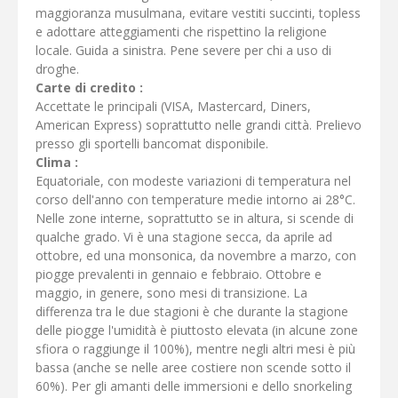
maggioranza musulmana, evitare vestiti succinti, topless
e adottare atteggiamenti che rispettino la religione
locale. Guida a sinistra. Pene severe per chi a uso di
droghe.
Carte di credito :
Accettate le principali (VISA, Mastercard, Diners,
American Express) soprattutto nelle grandi città. Prelievo
presso gli sportelli bancomat disponibile.
Clima :
Equatoriale, con modeste variazioni di temperatura nel
corso dell'anno con temperature medie intorno ai 28°C.
Nelle zone interne, soprattutto se in altura, si scende di
qualche grado. Vi è una stagione secca, da aprile ad
ottobre, ed una monsonica, da novembre a marzo, con
piogge prevalenti in gennaio e febbraio. Ottobre e
maggio, in genere, sono mesi di transizione. La
differenza tra le due stagioni è che durante la stagione
delle piogge l'umidità è piuttosto elevata (in alcune zone
sfiora o raggiunge il 100%), mentre negli altri mesi è più
bassa (anche se nelle aree costiere non scende sotto il
60%). Per gli amanti delle immersioni e dello snorkeling