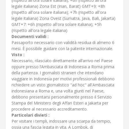
(rispetto all'ora solare italiana); +6h (rispetto all'ora
legale italiana) Zona Est (Irian, Barat) GMT+9: +8h
(rispetto all'ora solare italiana); +7h (rispetto all'ora
legale italiana) Zona Ovest (Sumatra, Java, Bali, Jakarta)
GMT+7: +6h (rispetto all'ora solare italiana); +5h
(rispetto all'ora legale italiana)
Documenti validi :
Passaporto necessario con validità residua di almeno 6
mesi. È possibile guidare con la patente internazionale.
Visto :
Necessario, rilasciato direttamente all’arrivo nel Paese
oppure presso l’Ambasciata di Indonesia a Roma prima
della partenza. I giornalisti stranieri che intendano
viaggiare in Indonesia per motivi professionali debbono
richiedere un visto giornalistico "ad hoc" all'Ambasciata
indonesiana a Roma e, una volta giunti nel Paese,
debbono presentarsi personalmente presso il Servizio
Stampa del Ministero degli Affari Esteri a Jakarta per
procedere al necessario accreditamento.
Particolari divieti :
Per visitare i templi, indossare una sciarpa da tempio,
ossia una fascia legata in vita. A Lombok, di