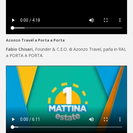
Azonzo Travel a Porta a Porta
Fabio Chisari
, Founder & C.E.O. di Azonzo Travel, parla in RAI,
a PORTA A PORTA.