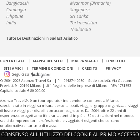
Bangladesh
Myanmar (Birmania)
Cambogia
Singapore
Filippine
Sri Lanka
India
Turkmenistan
Thailandia
Tutte Le Destinazioni In Sud Est Asiatico
CONTATTACI
MAPPA DEL SITO
MAPPA VIAGGI
LINK UTILI
SITI AMICI
TERMINI E CONDIZIONI
CREDITS
PRIVACY
© 2004-2026 Azonzo Travel S.r.l | P.I. 04487440960 | Sede società: Via Gaetano
Previati, 9 - 20149 Milano | Uff. Registro delle imprese di Milano - REA 1751553 |
Capitale sociale € 80.000,00
Azonzo Travel®, è un tour operator indipendente con sede a Milano,
specializzato in viaggi su misura personalizzati, viaggi di gruppo organizzati, viaggi
di lusso e viaggi per disabili con accompagnatore. Dal 2004, oltre 22 anni di
esperienza, progettiamo itinerari autentici in più di 50 destinazioni nel mondo,
scelti da imprenditori, professionisti e viaggiatori esigenti che cercano
un'alternativa al turismo di massa.
Offriamo anche viaggi aziendali personalizzati e tour operator per turismo
CONSENSO ALL'UTILIZZO DEI COOKIE AL PRIMO ACCESSO
sostenibile.