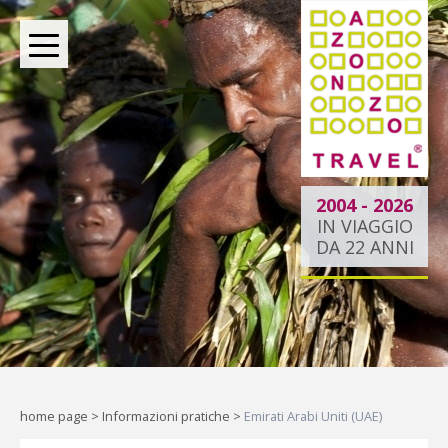
BOUTIQUE TOUR OPERATOR INDIPENDENTE DAL
2004
2004 - 2026
IN VIAGGIO
DA 22 ANNI
Dietro ogni viaggio ci
siamo noi.
Indipendenti per scelta, al tuo
fianco per passione.
home page
>
Informazioni pratiche
>
Emirati Arabi Uniti (UAE)