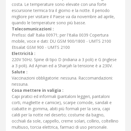
costa. Le temperature sono elevate con una forte
escursione termica tra il giorno e la notte. Il periodo
migliore per visitare il Paese va da novembre ad aprile,
quando le temperature sono più basse.
Telecomunicazioni :
Prefissi: dall' ltalia 00971; per l'Italia 0039 Copertura
mobile, voce e dati: DU GSM 900/1800 - UMTS 2100
Etisalat GSM 900 - UMTS 2100
Elettricità :
220V 50Hz. Spine di tipo D (indiana a 3 poli) e G (inglese
a 3 poli). Ad Ajman ed a Sharjah la tensione è a 230V.
Salute :
Vaccinazioni obbligatorie: nessuna. Raccomandazioni:
nessuna.
Cosa mettere in valigia :
Capi pratici ed informali (pantaloni leggeri, pantaloni
corti, magliette e camicie), scarpe comode, sandali e
ciabatte in gomma, abiti più formali per la sera, capi
caldi per la notte nel deserto; costume da bagno,
occhiali da sole, cappello, creme solari, collirio, coltellino
multiuso, torcia elettrica, farmaci di uso personale.