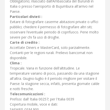
Obbligatorio; rilasciato dall’Ambasciata del Burundi in
Italia o presso l'aeroporto di Bujumbura all'arrivo nel
Paese.
Particolari divieti :
Evitare di fotografare caserme abitazioni private o uffici
pubblici; chiedere il permesso di fotografare altri siti;
osservare l’eventuale periodo di coprifuoco. Pene molto
severe per chi fa uso di droghe.
Carte di credito :
Accettate Diners e MasterCard, solo parzialmente.
Contanti per le regioni rurali. Prelievo bancomat non
disponibile.
Clima :
Tropicale. Varia in funzione dell'altitudine. Le
temperature variano di poco, passando da una stagione
all'altra. Giugno-luglio è il periodo migliore per visitare il
Paese: la stagione secca, infatti, presenta giornate calde
e notti fresche.
Telecomunicazioni :
Prefissi: dall' ltalia 00257; per l'Italia 0039
Copertura mobile, voce e dati:
SAFARIS GSM 900