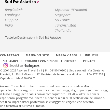
Sud Est Asiatico
>
Bangladesh
Myanmar (Birmania)
Cambogia
Singapore
Filippine
Sri Lanka
India
Turkmenistan
Thailandia
Tutte Le Destinazioni In Sud Est Asiatico
CONTATTACI
MAPPA DEL SITO
MAPPA VIAGGI
LINK UTILI
SITI AMICI
TERMINI E CONDIZIONI
CREDITS
PRIVACY
© 2004-2026 Azonzo Travel S.r.l | P.I. 04487440960 | Sede società: Via Gaetano
Previati, 9 - 20149 Milano | Uff. Registro delle imprese di Milano - REA 1751553 |
Capitale sociale € 80.000,00
Azonzo Travel®, è un tour operator indipendente con sede a Milano,
specializzato in viaggi su misura personalizzati, viaggi di gruppo organizzati, viaggi
di lusso e viaggi per disabili con accompagnatore. Dal 2004, oltre 22 anni di
esperienza, progettiamo itinerari autentici in più di 50 destinazioni nel mondo,
scelti da imprenditori, professionisti e viaggiatori esigenti che cercano
un'alternativa al turismo di massa.
Offriamo anche viaggi aziendali personalizzati e tour operator per turismo