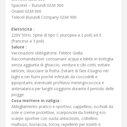
Spacetel – Burundi GSM 900
Onatel GSM 900
Telecel-Burundi Company GSM 900
Elettricità :
220V 50Hz. Spine di tipo C (europea a 2 poli) ed E
(francese a 3 poli)
Salute :
Vaccinazioni obbligatorie: Febbre Gialla.
Raccomandazioni: consumare acqua e bibite in bottiglia
senza aggiunta di ghiaccio, verdura e cibi cotti; evitare
latticini, sbucciare la frutta. Evitare di fare il bagno nei
laghi e nei fiumi poiché infestati da coccodrilli e
ippopotami; eventuale profilassi meningococcica e
antimalarica per lunghi soggiorni durante il periodo delle
piogge.
Cosa mettere in valigia :
Abbigliamento pratico e sportivo; cappellino, occhiali da
sole e creme protettive, scarponcini da trekking e/o
scarpe sportive con suola antiscivolo, coltellino
multiuso, borraccia, torcia; repellenti per insetti e