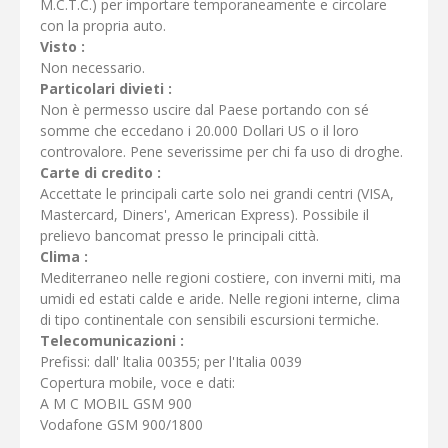
M.C.T.C.) per importare temporaneamente e circolare
con la propria auto.
Visto :
Non necessario.
Particolari divieti :
Non è permesso uscire dal Paese portando con sé
somme che eccedano i 20.000 Dollari US o il loro
controvalore. Pene severissime per chi fa uso di droghe.
Carte di credito :
Accettate le principali carte solo nei grandi centri (VISA,
Mastercard, Diners', American Express). Possibile il
prelievo bancomat presso le principali città.
Clima :
Mediterraneo nelle regioni costiere, con inverni miti, ma
umidi ed estati calde e aride. Nelle regioni interne, clima
di tipo continentale con sensibili escursioni termiche.
Telecomunicazioni :
Prefissi: dall' ltalia 00355; per l'Italia 0039
Copertura mobile, voce e dati:
A M C MOBIL GSM 900
Vodafone GSM 900/1800