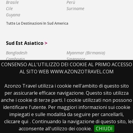
Brasile
Perù
Cile
Suriname
Guyana
Tutte Le Destinazioni In Sud America
Sud Est Asiatico
>
Bangladesh
Myanmar (Birmania)
Cambogia
Singapore
CONSENSO ALL'UTILIZZO DEI COOKIE AL PRIMO ACCESSO
Filippine
Sri Lanka
AL SITO WEB WWW.AZONZOTRAVEL.COM
India
Turkmenistan
Thailandia
Azonzo Travel utilizza i cookie nell'ambito di questo sito
Tutte Le Destinazioni In Sud Est Asiatico
per assicurarle efficace navigazione. Questo sito utilizza
anche i cookie di terze parti. I cookie utilizzati non possono
identificare l'utente. Per maggiori informazioni sui cookie
CONTATTACI
MAPPA DEL SITO
MAPPA VIAGGI
LINK UTILI
impiegati e sulle modalità da seguire per cancellarli,
SITI AMICI
TERMINI E CONDIZIONI
CREDITS
PRIVACY
cliccare qui
. Continuando la navigazione di questo sito, lei
© 2004-2026 Azonzo Travel S.r.l | P.I. 04487440960 | Sede società: Via Gaetano
acconsente all'utilizzo dei cookie.
CHIUDI
Previati, 9 - 20149 Milano | Uff. Registro delle imprese di Milano - REA 1751553 |