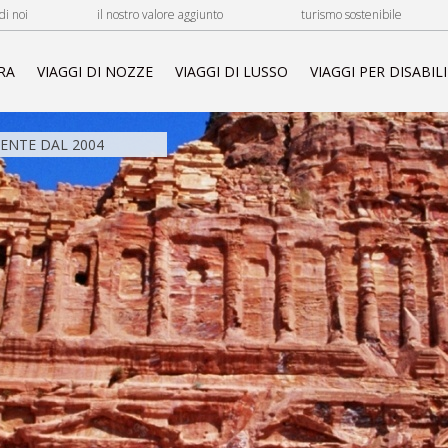
di noi
il nostro valore aggiunto
turismo sostenibile
RA
VIAGGI DI NOZZE
VIAGGI DI LUSSO
VIAGGI PER DISABILI
NTE DAL 2004