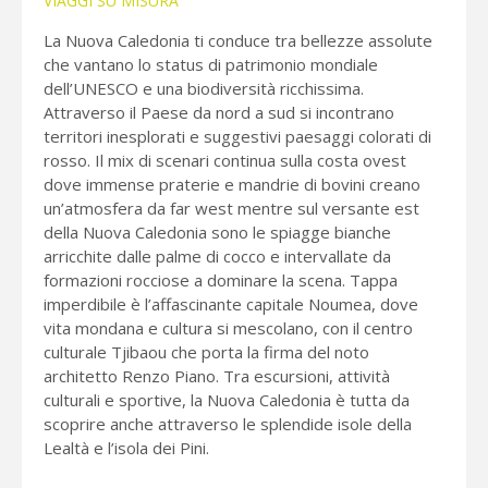
VIAGGI SU MISURA
La Nuova Caledonia ti conduce tra bellezze assolute
che vantano lo status di patrimonio mondiale
dell’UNESCO e una biodiversità ricchissima.
Attraverso il Paese da nord a sud si incontrano
territori inesplorati e suggestivi paesaggi colorati di
rosso. Il mix di scenari continua sulla costa ovest
dove immense praterie e mandrie di bovini creano
un’atmosfera da far west mentre sul versante est
della Nuova Caledonia sono le spiagge bianche
arricchite dalle palme di cocco e intervallate da
formazioni rocciose a dominare la scena. Tappa
imperdibile è l’affascinante capitale Noumea, dove
vita mondana e cultura si mescolano, con il centro
culturale Tjibaou che porta la firma del noto
architetto Renzo Piano. Tra escursioni, attività
culturali e sportive, la Nuova Caledonia è tutta da
scoprire anche attraverso le splendide isole della
Lealtà e l’isola dei Pini.