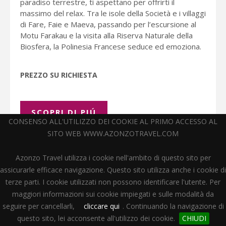
paradiso terrestre, ti aspettano per offrirti il
massimo del relax. Tra le isole della Società e i villaggi
di Fare, Faie e Maeva, passando per l’escursione al
Motu Farakau e la visita alla Riserva Naturale della
Biosfera, la Polinesia Francese seduce ed emoziona.
PREZZO SU RICHIESTA
SCOPRI DI PIÚ
CONSENSO ALL'UTILIZZO DEI COOKIE AL PRIMO ACCESSO AL
SITO WEB WWW.AZONZOTRAVEL.COM
Azonzo Travel utilizza i cookie nell'ambito di questo sito per
assicurarle efficace navigazione. Questo sito utilizza anche i cookie di
terze parti. I cookie utilizzati non possono identificare l'utente. Per
maggiori informazioni sui cookie impiegati e sulle modalità da
seguire per cancellarli,
cliccare qui
. Continuando la navigazione di
questo sito, lei acconsente all'utilizzo dei cookie.
CHIUDI