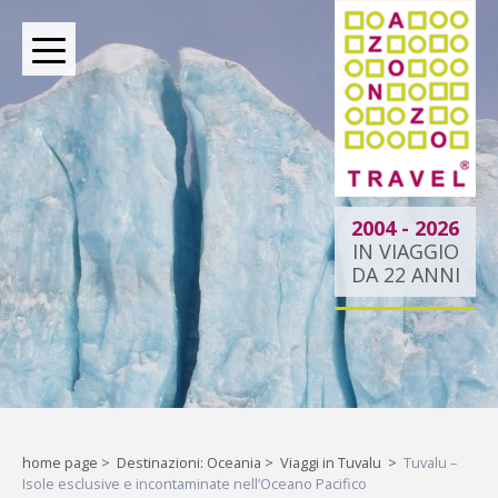
BOUTIQUE TOUR OPERATOR INDIPENDENTE DAL 2004
2004 - 2026
IN VIAGGIO
DA 22 ANNI
Oltre le rotte comuni:
la tua esperienza
esclusiva.
Liberi di esplorare il mondo,
home page
>
Destinazioni: Oceania
>
Viaggi in Tuvalu
>
Tuvalu –
Isole esclusive e incontaminate nell’Oceano Pacifico