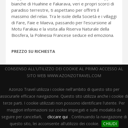
bianche di Huahine e Fakarava, veri e propri scorci di
paradiso terrestre, ti aspettano per offrirti il
massimo del relax. Tra le isole della Società e i villaggi
di Fare, Faie e Maeva, passando per l’escursione al
Motu Farakau e la visita alla Riserva Naturale della
Biosfera, la Polinesia Francese seduce ed emoziona.
PREZZO SU RICHIESTA
CONSENSO ALL'UTILIZZO DEI COOKIE AL PRIMO ACCESSO AL
SCOPRI DI PIÚ
SITO WEB WWW.AZONZOTRAVEL.COM
Azonzo Travel utilizza i cookie nell'ambito di questo sito per
assicurarle efficace navigazione. Questo sito utilizza anche i cookie di
terze parti. I cookie utilizzati non possono identificare l'utente. Per
maggiori informazioni sui cookie impiegati e sulle modalità da
seguire per cancellarli,
cliccare qui
. Continuando la navigazione di
questo sito, lei acconsente all'utilizzo dei cookie.
CHIUDI