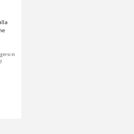
lla
ne
gersi in
i