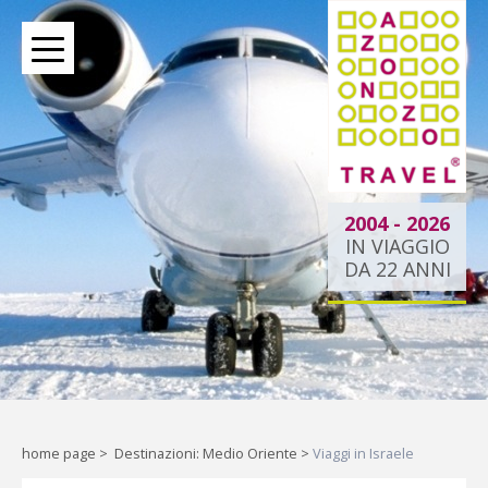
BOUTIQUE TOUR OPERATOR INDIPENDENTE DAL 2004
2004 - 2026
IN VIAGGIO
DA 22 ANNI
Oltre le rotte comuni:
la tua esperienza
esclusiva.
Liberi di esplorare il mondo,
home page
>
Destinazioni: Medio Oriente
>
Viaggi in Israele