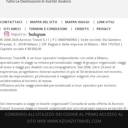
Tutte Le Destinazioni In Sud Est Asiatico
CONTATTACI
MAPPA DEL SITO
MAPPA VIAGGI
LINK UTILI
SITI AMICI
TERMINI E CONDIZIONI
CREDITS
PRIVACY
© 2004-2026 Azonzo Travel S.r.l | P.I. 04487440960 | Sede società: Via Gaetano
Previati, 9 - 20149 Milano | Uff. Registro delle imprese di Milano - REA 1751553 |
Capitale sociale € 80.000,00
Azonzo Travel®, è un tour operator indipendente con sede a Milano,
specializzato in viaggi su misura personalizzati, viaggi di gruppo organizzati, viaggi
di lusso e viaggi per disabili con accompagnatore. Dal 2004, oltre 22 anni di
esperienza, progettiamo itinerari autentici in più di 50 destinazioni nel mondo,
scelti da imprenditori, professionisti e viaggiatori esigenti che cercano
un'alternativa al turismo di massa.
Offriamo anche viaggi aziendali personalizzati e tour operator per turismo
sostenibile.
Sei interessato a viaggi in Israele organizzati? Consulta la vasta offerta di Azonzo
Travel: troverai viaggi in Israele organizzati per piccoli gruppi oppure proposte di
viaggi in Israele su misura, personalizzabili in ogni tua richiesta.
CONSENSO ALL'UTILIZZO DEI COOKIE AL PRIMO ACCESSO AL
SITO WEB WWW.AZONZOTRAVEL.COM
Offriamo una vasta gamma di destinazioni, tra cui
Giordania
, Giappone,
Cina
,
Thailandia, Madagascar, Islanda,
India
, Perù, Sudafrica, e città leggendarie come