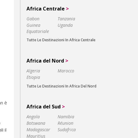
Africa Centrale
>
Gabon
Tanzania
Guinea
Uganda
Equatoriale
Tutte Le Destinazioni In Africa Centrale
Africa del Nord
>
Algeria
Marocco
Etiopia
Tutte Le Destinazioni In Africa Del Nord
an è
Africa del Sud
>
Angola
Namibia
e
Botswana
Réunion
Madagascar
Sudafrica
i il
Mauritius