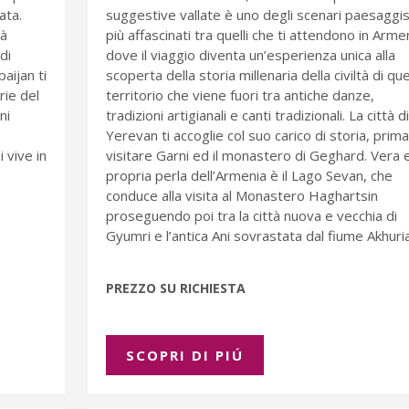
ata.
suggestive vallate è uno degli scenari paesaggist
tà
più affascinati tra quelli che ti attendono in Arme
di
dove il viaggio diventa un’esperienza unica alla
aijan ti
scoperta della storia millenaria della civiltà di qu
arie del
territorio che viene fuori tra antiche danze,
ni
tradizioni artigianali e canti tradizionali. La città di
Yerevan ti accoglie col suo carico di storia, prima
i vive in
visitare Garni ed il monastero di Geghard. Vera 
propria perla dell’Armenia è il Lago Sevan, che
conduce alla visita al Monastero Haghartsin
proseguendo poi tra la città nuova e vecchia di
Gyumri e l’antica Ani sovrastata dal fiume Akhuri
PREZZO SU RICHIESTA
SCOPRI DI PIÚ