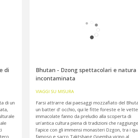
e di
Bhutan - Dzong spettacolari e natura
incontaminata
VIAGGI SU MISURA
ta di un
Farsi attrarre dai paesaggi mozzafiato del Bhut
ata,
un batter d’ occhio, qui le fitte foreste e le vette
ulturale
immacolate fanno da preludio alla scoperta di
tale
un’antica cultura piena di tradizioni che raggiung
i
l’apice con gli immensi monasteri Dzgon, tra i qual
tero
famoso e sacro Taktshang Goemba vicino al