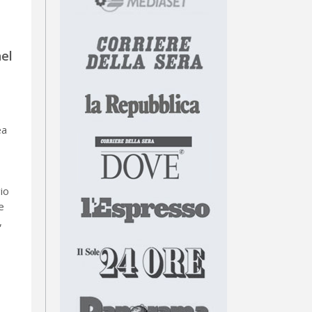
nel
ea
gio
e
,